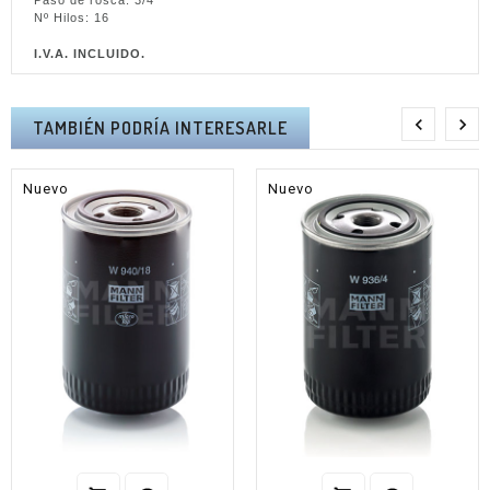
Paso de rosca: 3/4
Nº Hilos: 16
I.V.A. INCLUIDO.


TAMBIÉN PODRÍA INTERESARLE
Nuevo
Nuevo