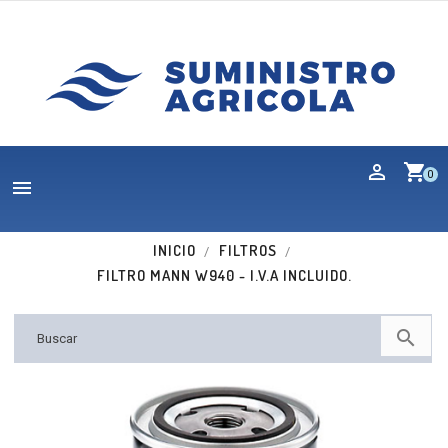
shopping_cart
0

INICIO
FILTROS
FILTRO MANN W940 - I.V.A INCLUIDO.

Nuevo