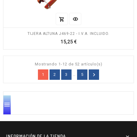
TIJERA ALTUNA J469-22 - I.V.A. INCLUIDO.
Precio
15,25 €
Mostrando 1-12 de 52 artículo(s)

1
2
3
…
5

INFORMACIÓN DE LA TIENDA
