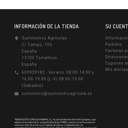
INFORMACIÓN DE LA TIENDA
SU CUEN
Suministros Agrícolas
Informació

Pedidos
C/ Campo, 105
Facturas p
España
Direccione
13700 Tomelloso
Cupones d
España
Mis alerta
609929182 - Horario: 08:00-14:00 y

16:00-19:00 (L-V) 08:00-13:00
(Sábados)
suministro@suministroagricola.es
