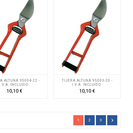
A ALTUNA 95004-22 -
TIJERA ALTUNA 95003-20 -
I.V.A. INCLUIDO.
I.V.A. INCLUIDO.
Precio
Precio
10,10 €
10,10 €

1
2
3