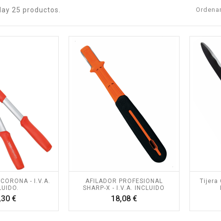
Hay 25 productos.
Ordenar
CORONA - I.V.A.
AFILADOR PROFESIONAL
Tijera
LUIDO.
SHARP-X - I.V.A. INCLUIDO
Precio
Precio
,30 €
18,08 €