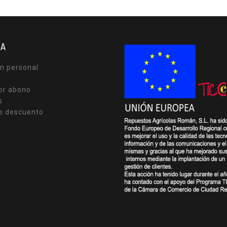
TA
n personal
or abono
s
e descuento
s