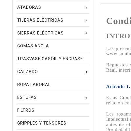
ATADORAS
Condi
TIJERAS ELÉCTRICAS
SIERRAS ELÉCTRICAS
INTRO
GOMAS ANCLA
Las present
www.suminis
TRASVASE GASOIL Y ENGRASE
Repuestos 
Real, inscr
CALZADO
ROPA LABORAL
Artículo 1
ESTUFAS
Estas Cond
relación co
FILTROS
Les rogamo
Intelectual
GRIPPLES Y TENSORES
antes de ef
Propiedad I