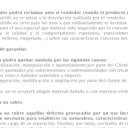
dor podrá reclamar ante el vendedor cuando el producto n
uirido no se ajusta a la descripción realizada por el vendedor.
uirido no sirve para los usos a que ordinariamente se destina
para el uso especial que hubiese sido requerido por el consu
a la calidad y el comportamiento esperados, especialmen
 folletos, etiquetado...) sobre sus características concretas he
de garantías
a podrá quedar anulada por las siguiente causas:
utilización, manipulación o mantenimiento por parte del Client
 quemados por sobretensiones o sobreintensidades eléctricas
s rotos o dañados sometidos a impacto.
reparación, modificación o ampliación por parte del cliente de
va, no se aceptará ningún material dañado o con muestras evid
a no cubre
a no cubre aquellos defectos provocados por un uso inc
la necesaria para establecer su naturaleza, característica
rse cargo de su reparación. Quedan, por tanto, excluidos de la