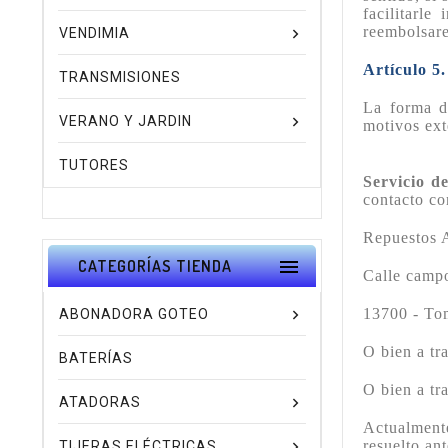
facilitarle
reembolsare
VENDIMIA
Artículo 5
TRANSMISIONES
La forma d
VERANO Y JARDIN
motivos ext
TUTORES
Servicio d
contacto co
Repuestos 

CATEGORÍAS TIENDA
Calle camp
13700 - To
ABONADORA GOTEO
O bien a tr
BATERÍAS
O bien a tr
ATADORAS
Actualmente
resuelto an
TIJERAS ELÉCTRICAS