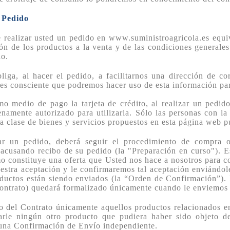
. Pedido
 realizar usted un pedido en www.suministroagricola.es equiva
ión de los productos a la venta y de las condiciones generales
do.
liga, al hacer el pedido, a facilitarnos una dirección de cor
 es consciente que podremos hacer uso de esta información par
mo medio de pago la tarjeta de crédito, al realizar un pedi
enamente autorizado para utilizarla. Sólo las personas con la 
 la clase de bienes y servicios propuestos en esta página web p
zar un pedido, deberá seguir el procedimiento de compra o
 acusando recibo de su pedido (la "Preparación en curso"). 
o constituye una oferta que Usted nos hace a nosotros para 
uestra aceptación y le confirmaremos tal aceptación enviándol
oductos están siendo enviados (la “Orden de Confirmación”). 
ontrato) quedará formalizado únicamente cuando le enviemos
o del Contrato únicamente aquellos productos relacionados 
rarle ningún otro producto que pudiera haber sido objeto 
una Confirmación de Envío independiente.