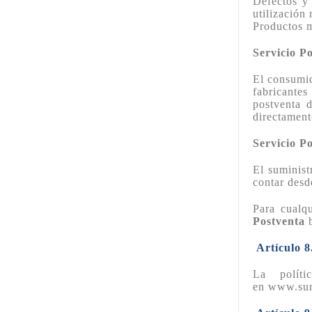
Defectos y 
utilización
Productos m
Servicio P
El consumid
fabricantes
postventa d
directament
Servicio P
El suminist
contar desd
Para cualq
Postventa
b
Artículo 8
La polít
en www.sumi