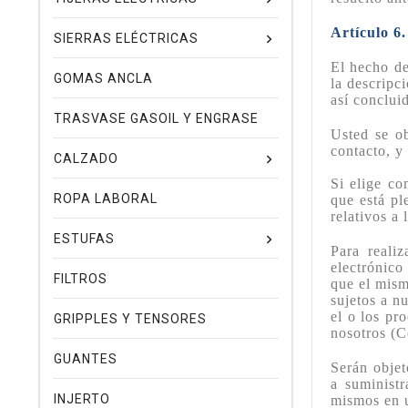
Artículo 6
SIERRAS ELÉCTRICAS
El hecho de
GOMAS ANCLA
la descripc
así conclui
TRASVASE GASOIL Y ENGRASE
Usted se ob
contacto, y
CALZADO
Si elige co
ROPA LABORAL
que está pl
relativos a
ESTUFAS
Para reali
electrónico
FILTROS
que el mism
sujetos a n
el o los pr
GRIPPLES Y TENSORES
nosotros (C
GUANTES
Serán objet
a suminist
INJERTO
mismos en 