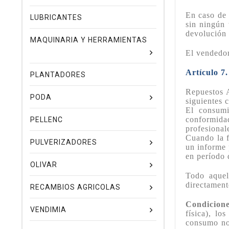
En caso de 
LUBRICANTES
sin ningún 
devolución 
MAQUINARIA Y HERRAMIENTAS
El vendedor
Artículo 7
PLANTADORES
Repuestos A
PODA
siguientes 
El consumi
conformida
PELLENC
profesional
Cuando la f
PULVERIZADORES
un informe 
en período 
OLIVAR
Todo aquel
directament
RECAMBIOS AGRICOLAS
Condicione
VENDIMIA
física), lo
consumo no 