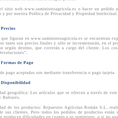
 el sitio web www.suministroagricola.es o hacer un pedido 
 y por nuestra Política de Privacidad y Propiedad Intelectual.
 Precios
 que figuran en www.suministroagricola.es se encuentran exp
Por tanto son precios finales y sólo se incrementarán, en el p
n según destino, que correrán a cargo del cliente. Los cos
Devoluciones”.
. Formas de Pago
de pago aceptadas son mediante transferencia o pago tarjeta.
 Disponibilidad
dad geográfica: Los artículos que se ofrecen a través de est
y Baleares.
dad de los productos: Repuestos Agrícolas Román S.L. realiz
de sus clientes. Pero todos los pedidos de productos están 
 se producen dificultades en cuanto a su suministro, o si no q