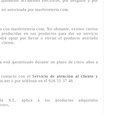
cipalmente accidentes eléctricos, por desgaste y por
a no autorizada por masferreteria.com.
o con masferreteria.com. No obstante, existen ciertos
as producidas en sus productos para dar un servicio
odrá optar por llevar o enviar el producto averiado
 cliente.
ra está garantizado durante un plazo de cinco años a
 contacto con el
Servicio de atención al cliente y
.net o por teléfono en el 926 51 37 46
án S.L. aplica a los productos adquiridos
iones
.