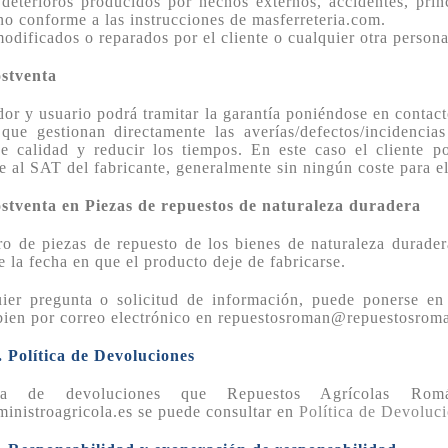
deterioros producidos por hechos externos, accidentes, prin
 no conforme a las instrucciones de masferreteria.com.
odificados o reparados por el cliente o cualquier otra person
ostventa
or y usuario podrá tramitar la garantía poniéndose en contact
 que gestionan directamente las averías/defectos/incidenci
e calidad y reducir los tiempos. En este caso el cliente p
e al SAT del fabricante, generalmente sin ningún coste para el
ostventa en Piezas de repuestos de naturaleza duradera
ro de piezas de repuesto de los bienes de naturaleza durade
e la fecha en que el producto deje de fabricarse.
uier pregunta o solicitud de información, puede ponerse en
ien por correo electrónico en repuestosroman@repuestosroman
. Política de Devoluciones
ica de devoluciones que Repuestos Agrícolas Rom
nistroagricola.es se puede consultar en
Política de Devoluc