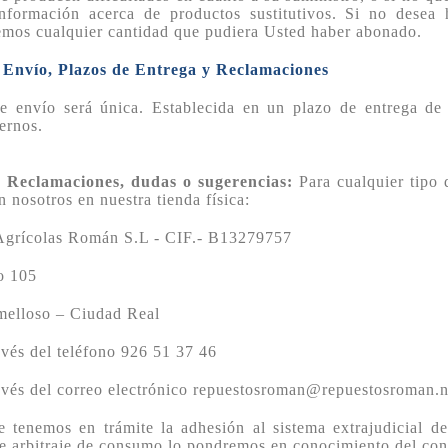
 información acerca de productos sustitutivos. Si no desea
mos cualquier cantidad que pudiera Usted haber abonado.
. Envío, Plazos de Entrega y Reclamaciones
e envío será única. Establecida en un plazo de entrega de
ernos.
e Reclamaciones, dudas o sugerencias:
Para cualquier tipo
n nosotros en nuestra tienda física:
Agrícolas Román S.L - CIF.- B13279757
o 105
melloso – Ciudad Real
avés del teléfono 926 51 37 46
avés del correo electrónico repuestosroman@repuestosroman.n
 tenemos en trámite la adhesión al sistema extrajudicial de
te arbitraje de consumo lo pondremos en conocimiento del co