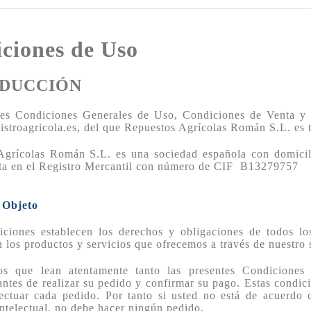
ciones de Uso
DUCCIÓN
es Condiciones Generales de Uso, Condiciones de Venta y Po
troagricola.es, del que Repuestos Agrícolas Román S.L. es ti
Agrícolas Román S.L. es una sociedad española con domici
ita en el Registro Mercantil con número de CIF B13279757
. Objeto
iciones establecen los derechos y obligaciones de todos l
n los productos y servicios que ofrecemos a través de nuestro
s que lean atentamente tanto las presentes Condiciones 
 antes de realizar su pedido y confirmar su pago. Estas condic
ectuar cada pedido. Por tanto si usted no está de acuerdo 
ntelectual, no debe hacer ningún pedido.