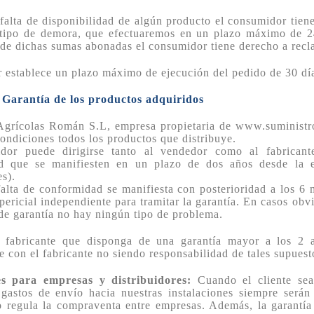
falta de disponibilidad de algún producto el consumidor tie
tipo de demora, que efectuaremos en un plazo máximo de 24 
de dichas sumas abonadas el consumidor tiene derecho a recl
 establece un plazo máximo de ejecución del pedido de 30 días 
. Garantía de los productos adquiridos
grícolas Román S.L, empresa propietaria de www.suministroag
condiciones todos los productos que distribuye.
dor puede dirigirse tanto al vendedor como al fabricant
d que se manifiesten en un plazo de dos años desde la e
es).
alta de conformidad se manifiesta con posterioridad a los 6 m
pericial independiente para tramitar la garantía. En casos ob
de garantía no hay ningún tipo de problema.
 fabricante que disponga de una garantía mayor a los 2 a
e con el fabricante no siendo responsabilidad de tales supuest
s para empresas y distribuidores:
Cuando el cliente sea
s gastos de envío hacia nuestras instalaciones siempre será
regula la compraventa entre empresas. Además, la garantía e