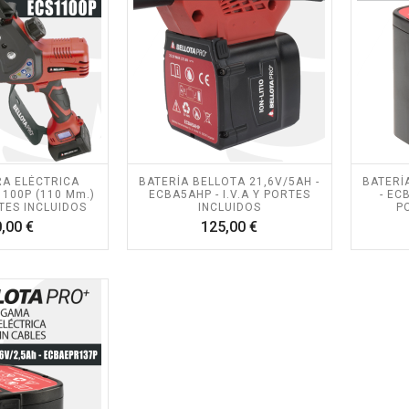
A ELÉCTRICA
BATERÍA BELLOTA 21,6V/5AH -
BATERÍ
100P (110 Mm.)
ECBA5AHP - I.V.A Y PORTES
- EC
RTES INCLUIDOS
INCLUIDOS
P
Precio
Precio
,00 €
125,00 €