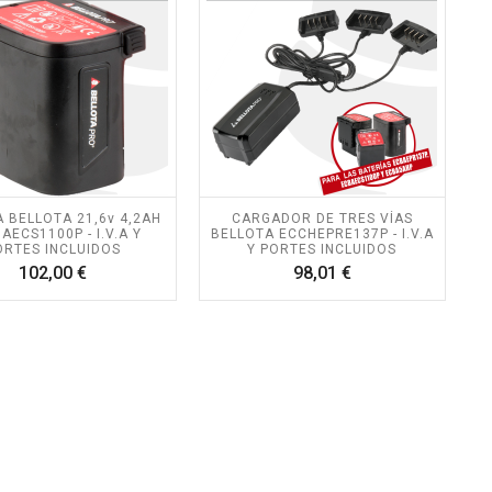
A BELLOTA 21,6v 4,2AH
CARGADOR DE TRES VÍAS
BAECS1100P - I.V.A Y
BELLOTA ECCHEPRE137P - I.V.A
ORTES INCLUIDOS
Y PORTES INCLUIDOS
Precio
Precio
102,00 €
98,01 €