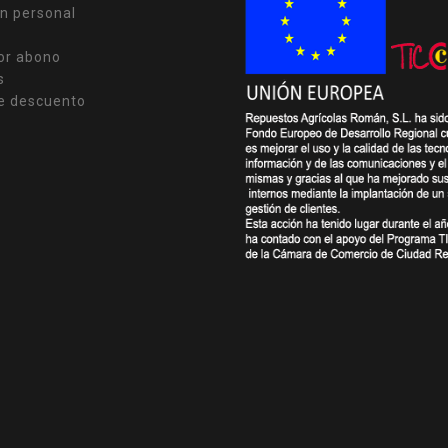
n personal
or abono
s
e descuento
s