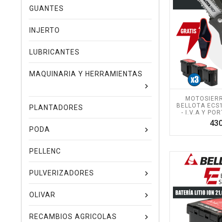
GUANTES
INJERTO
LUBRICANTES
MAQUINARIA Y HERRAMIENTAS
MOTOSIERR
BELLOTA ECS1
PLANTADORES
- I.V.A Y PO
430
PODA
PELLENC
PULVERIZADORES
OLIVAR
RECAMBIOS AGRICOLAS