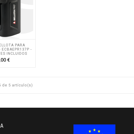
ELLOTA PARA
- ECBAEPR137P -
TES INCLUIDOS
Precio
,00 €
 de 5 artículo(s)
TA