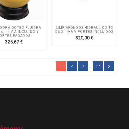
DORA GOTEO FLUIDRA
LIMPIAFONDOS HIDRÁULICO T5
rs) - I.V.A INCLUIDO Y
DUO - IVA Y PORTES INCLUIDOS
ORTES PAGADOS
Precio
320,00 €
Precio
325,67 €

1
2
3
…
17