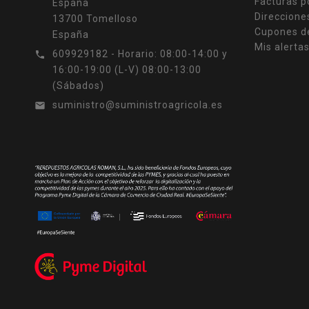
Facturas p
España
Direccione
13700 Tomelloso
Cupones d
España
Mis alerta
609929182 - Horario: 08:00-14:00 y

16:00-19:00 (L-V) 08:00-13:00
(Sábados)
suministro@suministroagricola.es
