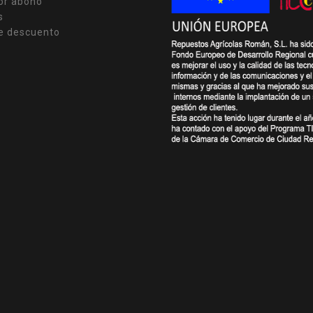
or abono
s
e descuento
s