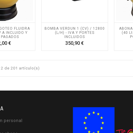
GOTEO FLUIDRA
BOMBA VERDUN 1 (CV) / 12800
ABONA
I.V.A INCLUIDO Y
(L/H) - IVA Y PORTES
(40 Lt
 PAGADOS
INCLUIDOS
P
Precio
Precio
,00 €
350,90 €
2 de 201 artículo(s)
TA
n personal