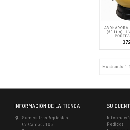
ABONADORA 
(60 Ltrs) - 
PORTES
372
Mostrando 1-1
INFORMACIÓN DE LA TIENDA
SU CUEN
Suministros Agrícolas
Informació

Pedidos
C/ Campo, 105