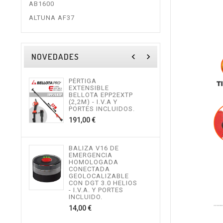
AB1600
ALTUNA AF37
NOVEDADES
navigate_before
navigate_next
PÉRTIGA
TIJE
EXTENSIBLE
ALTU
BELLOTA EPP2EXTP
I.V.
(2,2M) - I.V.A Y
INCL
PORTES INCLUIDOS.
534,
Precio
191,00 €
MOT
BALIZA V16 DE
TEL
EMERGENCIA
ALTU
HOMOLOGADA
I.V.
CONECTADA
INCL
GEOLOCALIZABLE
496,
CON DGT 3.0 HELIOS
- I.V.A. Y PORTES
INCLUIDO.
Precio
14,00 €
MOT
ALTU
I.V.