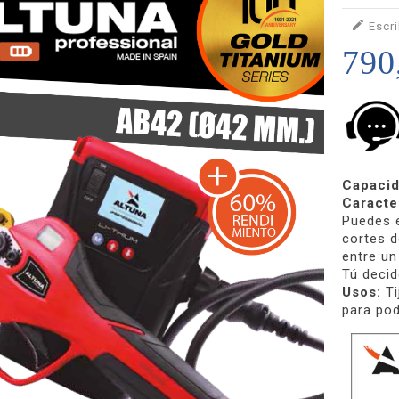

Escri
790
Capacid
Caracter
Puedes e
cortes 
entre un
Tú decid
Usos:
Ti
para pod