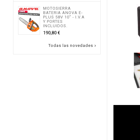
INCL
MOTOSIERRA
217,
BATERIA ANOVA E-
PLUS 58V 10" - I.V.A
Y PORTES
INCLUIDOS.
Precio
190,80 €
Todas las novedades
