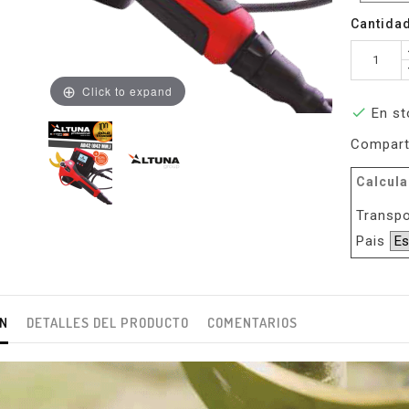
Cantida
Click to expand

En st
Compart
Calcula
Transpo
Pais
ÓN
DETALLES DEL PRODUCTO
COMENTARIOS