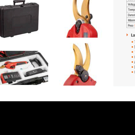
BCL104 - I.V.A Y
UIDOS.
PORTES INCLUIDOS.
Precio
80 €
Precio
508,20 €