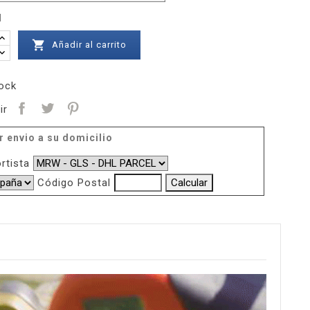
d

Añadir al carrito
ock
ir
r envio a su domicilio
rtista
Código Postal