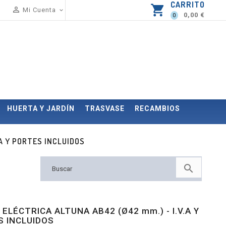
CARRITO
shopping_cart

Mi Cuenta

0,00 €
0
HUERTA Y JARDÍN
TRASVASE
RECAMBIOS
.A Y PORTES INCLUIDOS

 ELÉCTRICA ALTUNA AB42 (Ø42 mm.) - I.V.A Y
S INCLUIDOS