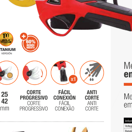
RA PÉRTIGA
KIT ALTUNA PODA A
NA AB2000 -
BATERÍA AFKIT -
A Y PORTES
I.V.A + PORTES
UIDOS.
INCLUIDOS.
Precio
Precio
82 €
199,65 €
OSIERRA
TIJERA ELÉCTRICA
ESCÓPICA
ALTUNA AF37 - I.V.A
NA AB240 -
Y PORTES
A Y PORTES
INCLUIDOS.
UIDOS.
Precio
200,00 €
Precio
10 €
PACK BAHCO TIJERA
OSIERRA
BCL23 +
NA AF180 -
MOTOSIERRA
A Y PORTES