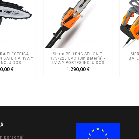
RA ELECTRICA
Sierra PELLENC SELION T-
SIE
N BATERÍA. IVA Y
175/225 EVO (Sin Batería) -
BATE
INCLUIDOS
I.V.A Y PORTES INCLUIDOS
Precio
Precio
0,00 €
1.290,00 €
TA
n personal