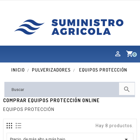
shopping_cart
0
INICIO
PULVERIZADORES
EQUIPOS PROTECCIÓN

COMPRAR EQUIPOS PROTECCIÓN ONLINE
EQUIPOS PROTECCIÓN
Hay 8 productos.

Precio, de más alto a más bajo