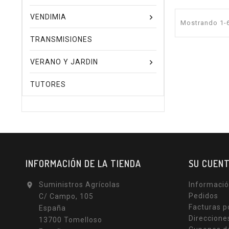
VENDIMIA
Mostrando 1-6
TRANSMISIONES
VERANO Y JARDIN
TUTORES
INFORMACIÓN DE LA TIENDA
SU CUEN
Suministros Agrícolas
Informació

Pedidos
C/ Campo, 105
Facturas p
España
Direccione
13700 Tomelloso