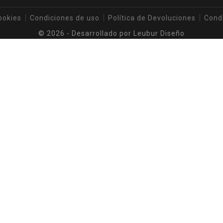
ookies
Condiciones de uso
Política de Devoluciones
Cond
© 2026 - Desarrollado por
Leubur Diseño