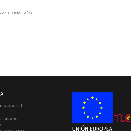
 de 6 artículo(s)
TA
n personal
or abono
s