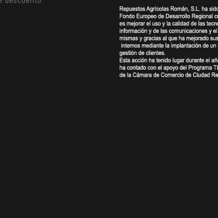
e descuento
s