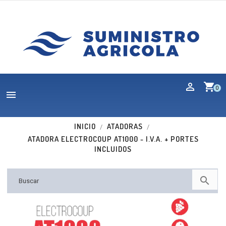
shopping_cart
0

INICIO
ATADORAS
ATADORA ELECTROCOUP AT1000 - I.V.A. + PORTES
INCLUIDOS

Nuevo