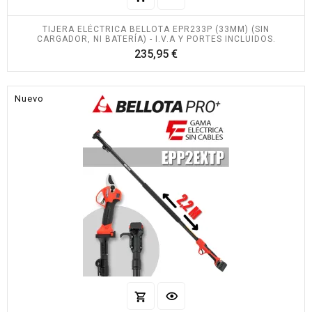
TIJERA ELÉCTRICA BELLOTA EPR233P (33MM) (SIN
CARGADOR, NI BATERÍA) - I.V.A Y PORTES INCLUIDOS.
Precio
235,95 €
Nuevo