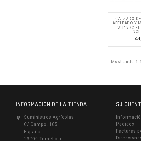
CALZADO DE
AFELPADO Y M
S1P SRC - I
INCL
43
Mostrando 1-1
INFORMACIÓN DE LA TIENDA
SU CUEN
Suministros Agrícolas
Informació

Pedidos
C/ Campo, 105
Facturas p
España
Direccione
13700 Tomelloso