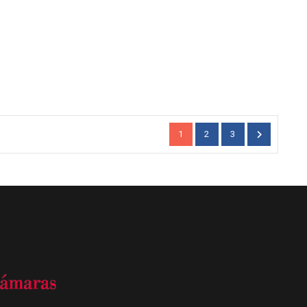

1
2
3