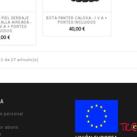
 PIEL SERRAJE
BOTA PANTER CALOXA - I.V.A +
ALLA AIREADA -
PORTES INCLUIDOS
.V.A + PORTES
Precio
40,00 €
UIDOS.
Precio
,00 €
2 de 27 artículo(s)
TA
n personal
or abono
s