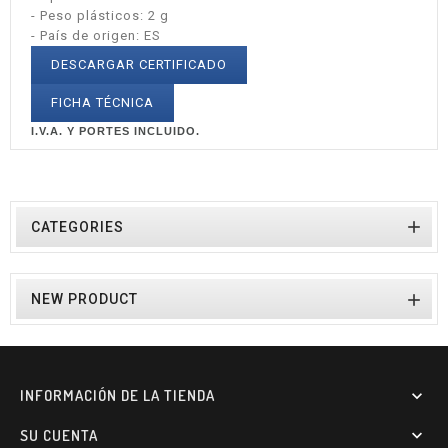
- Peso plásticos: 2 g
- País de origen: ES
DESCARGAR CERTIFICADO
FICHA TÉCNICA
I.V.A. Y PORTES INCLUIDO.

CATEGORIES

NEW PRODUCT
INFORMACIÓN DE LA TIENDA

SU CUENTA
