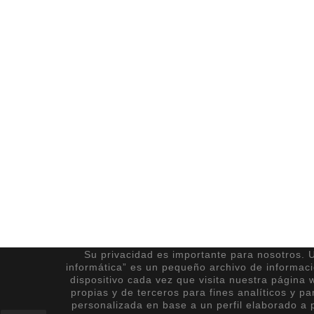
Su privacidad es importante para nosotros. U
informática” es un pequeño archivo de informac
dispositivo cada vez que visita nuestra página 
propias y de terceros para fines analíticos y pa
personalizada en base a un perfil elaborado a p