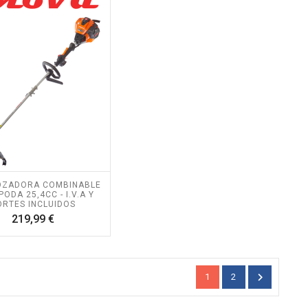
OZADORA COMBINABLE
PODA 25,4CC - I.V.A Y
ORTES INCLUIDOS
Precio
219,99 €

1
2