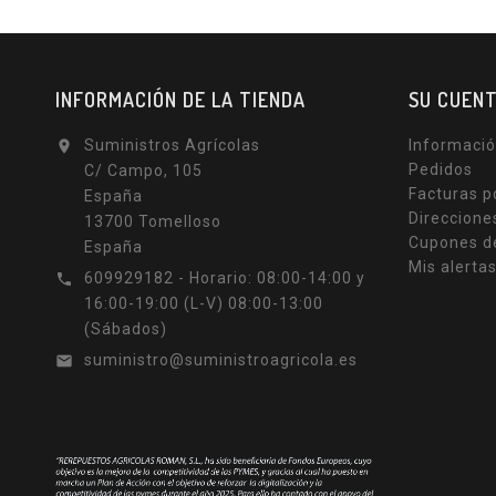
INFORMACIÓN DE LA TIENDA
SU CUEN
Suministros Agrícolas
Informació

Pedidos
C/ Campo, 105
Facturas p
España
Direccione
13700 Tomelloso
Cupones d
España
Mis alerta
609929182 - Horario: 08:00-14:00 y

16:00-19:00 (L-V) 08:00-13:00
(Sábados)
suministro@suministroagricola.es
