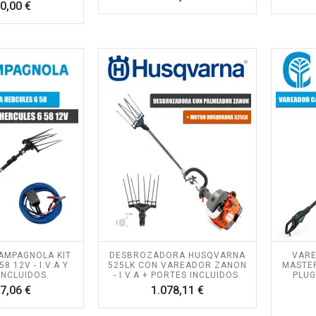
Precio
0,00 €
AMPAGNOLA KIT
DESBROZADORA HUSQVARNA
VAR
8 12V - I.V.A Y
525LK CON VAREADOR ZANON
MASTER
INCLUIDOS.
- I.V.A + PORTES INCLUIDOS.
PLUG-
Precio
Precio
7,06 €
1.078,11 €