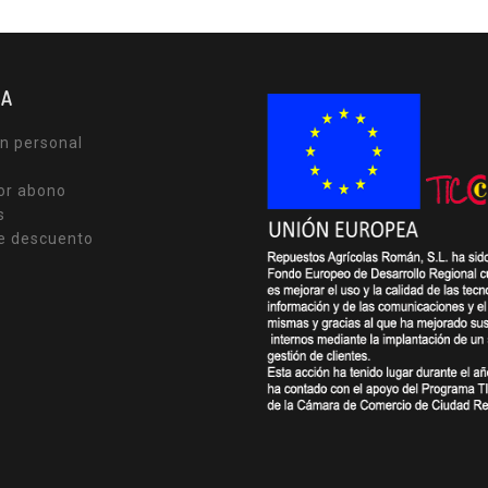
TA
n personal
or abono
s
e descuento
s