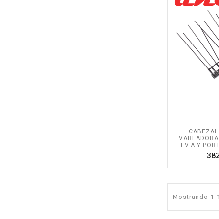
CABEZAL
VAREADORA Ø
I.V.A Y POR
382
Mostrando 1-1