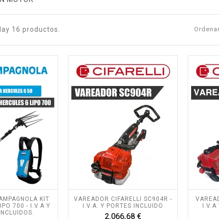
Hay 16 productos.
Ordenar
AMPAGNOLA KIT
VAREADOR CIFARELLI SC904R -
VAREAD
PO 700 - I.V.A Y
I.V.A. Y PORTES INCLUIDO
I.V.
INCLUIDOS.
Precio
2.066,68 €