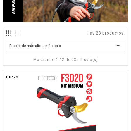
Hay 23 productos.

Precio, de más alto a más bajo
Mostrando 1-12 de 23 artículo(s)
Nuevo