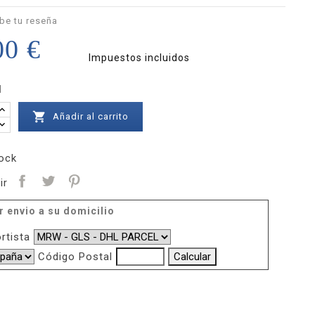
be tu reseña
00 €
Impuestos incluidos
d

Añadir al carrito
ock
ir
r envio a su domicilio
rtista
Código Postal