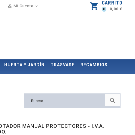
CARRITO
shopping_cart

Mi Cuenta

0,00 €
0
HUERTA Y JARDÍN
TRASVASE
RECAMBIOS

TADOR MANUAL PROTECTORES - I.V.A.
DO.