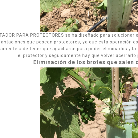
Precio
Precio
82 €
199,65 €
OSIERRA
TIJERA ELÉCTRICA
ESCÓPICA
ALTUNA AF37 - I.V.A
NA AB240 -
Y PORTES
A Y PORTES
INCLUIDOS.
ADOR PARA PROTECTORES se ha diseñado para solucionar el pr
UIDOS.
Precio
200,00 €
lantaciones que posean protectores, ya que esta operación es
Precio
10 €
amente a de tener que agacharse para poder eliminarlos y la 
el protector y seguidamente hay que volver acerrarlo 
PACK BAHCO TIJERA
Eliminación de los brotes que salen d
OSIERRA
BCL23 +
NA AF180 -
MOTOSIERRA
A Y PORTES
BCL104 - I.V.A Y
UIDOS.
PORTES INCLUIDOS.
Precio
80 €
Precio
508,20 €