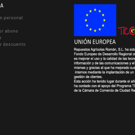
TA
n personal
or abono
s
e descuento
s