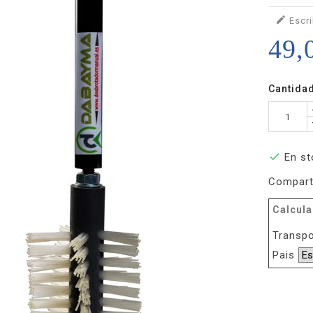

Escri
49,
Cantida

En st
Compart
Calcula
Transpo
Pais