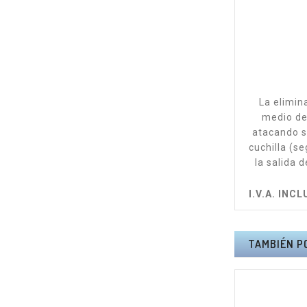
La elimin
medio de
atacando so
cuchilla (se
la salida 
I.V.A. INCL
TAMBIÉN P