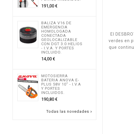
534,
Precio
191,00 €
MOT
BALIZA V16 DE
TEL
EMERGENCIA
ALTU
HOMOLOGADA
I.V.
El DESBROT
CONECTADA
INCL
GEOLOCALIZABLE
verdes en p
496,
CON DGT 3.0 HELIOS
que continu
- I.V.A. Y PORTES
INCLUIDO.
Precio
14,00 €
MOT
ALTU
I.V.
INCL
MOTOSIERRA
217,
BATERIA ANOVA E-
PLUS 58V 10" - I.V.A
Y PORTES
INCLUIDOS.
Precio
190,80 €
Todas las novedades
