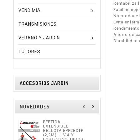
Rentabiliza 
Fácil manejo
VENDIMIA
No produce h
Evita enfer
TRANSMISIONES
Rendimiento 
Ahorro de ca
VERANO Y JARDIN
Durabilidad 
TUTORES
ACCESORIOS JARDIN
NOVEDADES
navigate_before
navigate_next
PÉRTIGA
TIJE
EXTENSIBLE
ALTU
BELLOTA EPP2EXTP
I.V.
(2,2M) - I.V.A Y
INCL
PORTES INCLUIDOS.