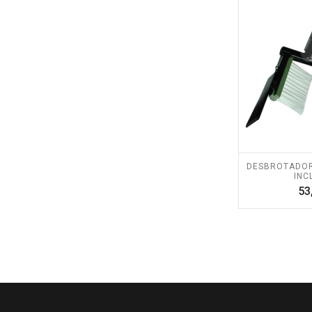
DESBROTADOR 
INC
53