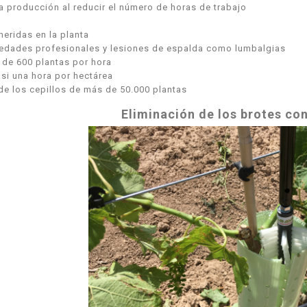
la producción al reducir el número de horas de trabajo
eridas en la planta
medades profesionales y lesiones de espalda como lumbalgias
de 600 plantas por hora
si una hora por hectárea
de los cepillos de más de 50.000 plantas
Eliminación de los brotes co
RA PÉRTIGA
KIT ALTUNA PODA A
NA AB2000 -
BATERÍA AFKIT -
A Y PORTES
I.V.A + PORTES
UIDOS.
INCLUIDOS.