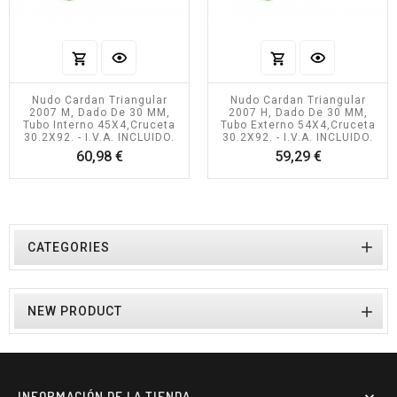
Nudo Cardan Triangular
Nudo Cardan Triangular
2007 M, Dado De 30 MM,
2007 H, Dado De 30 MM,
Tubo Interno 45X4,cruceta
Tubo Externo 54X4,cruceta
30.2X92. - I.V.A. INCLUIDO.
30.2X92. - I.V.A. INCLUIDO.
Precio
Precio
60,98 €
59,29 €

CATEGORIES

NEW PRODUCT
INFORMACIÓN DE LA TIENDA
