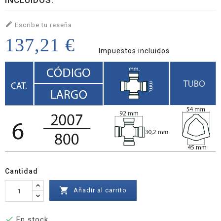
INCLUIDOS.

Escribe tu reseña
137,21 €
Impuestos incluidos
Cantidad

Añadir al carrito

En stock