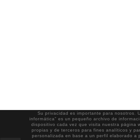
Su privacidad es importante para nosotros. U
informática” es un pequeño archivo de informac
dispositivo cada vez que visita nuestra página 
propias y de terceros para fines analíticos y pa
personalizada en base a un perfil elaborado a p