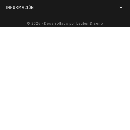
INFORMACIÓN

© 2026 - Desarrollado por
Leubur Diseño