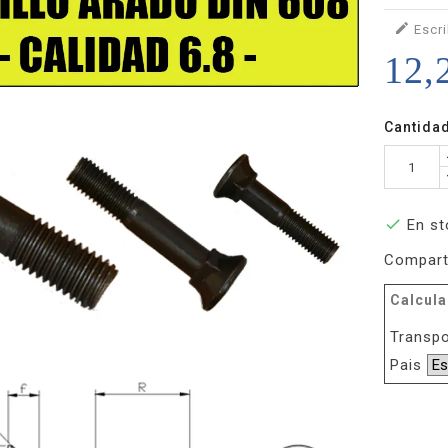

Escri
12,
Cantida

En st
Compart
Calcula
Transpo
Pais