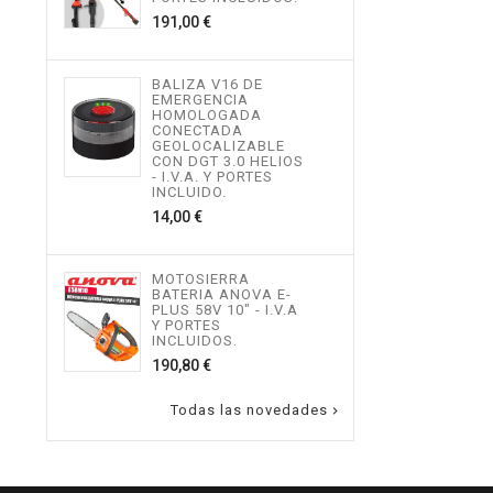
534,
Precio
191,00 €
MOT
BALIZA V16 DE
TEL
EMERGENCIA
ALTU
HOMOLOGADA
I.V.
CONECTADA
INCL
GEOLOCALIZABLE
496,
CON DGT 3.0 HELIOS
- I.V.A. Y PORTES
INCLUIDO.
Precio
14,00 €
MOT
ALTU
I.V.
INCL
MOTOSIERRA
217,
BATERIA ANOVA E-
PLUS 58V 10" - I.V.A
Y PORTES
INCLUIDOS.
Precio
190,80 €
Todas las novedades
