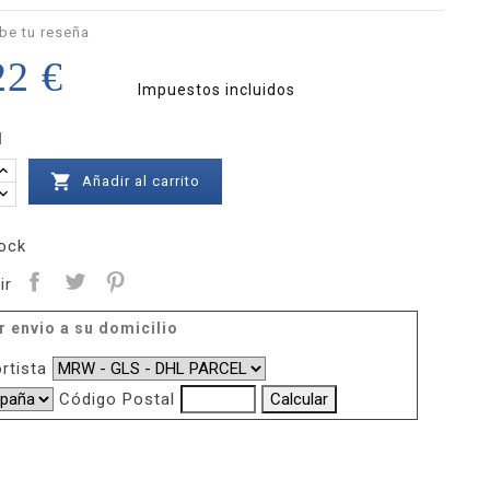
be tu reseña
22 €
Impuestos incluidos
d

Añadir al carrito
ock
ir
r envio a su domicilio
rtista
Código Postal