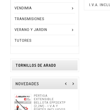
I.V.A. INCL
VENDIMIA
TRANSMISIONES
VERANO Y JARDIN
TUTORES
TORNILLOS DE ARADO
NOVEDADES
navigate_before
navigate_next
PÉRTIGA
TIJE
EXTENSIBLE
ALTU
BELLOTA EPP2EXTP
I.V.
(2,2M) - I.V.A Y
INCL
PORTES INCLUIDOS.