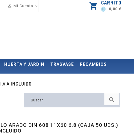
CARRITO
shopping_cart

Mi Cuenta

0,00 €
0
HUERTA Y JARDÍN
TRASVASE
RECAMBIOS
I.V.A INCLUIDO

LO ARADO DIN 608 11X60 6.8 (CAJA 50 UDS.)
 INCLUIDO