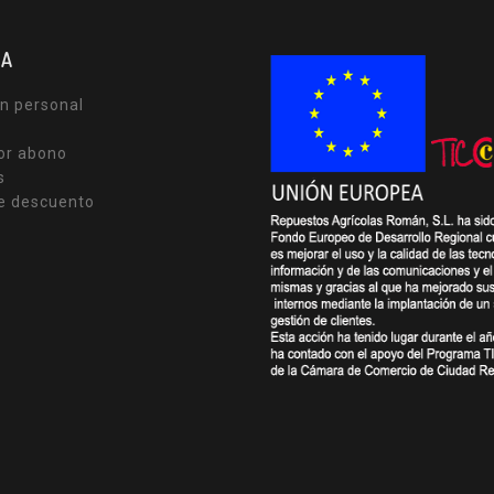
TA
n personal
or abono
s
e descuento
s