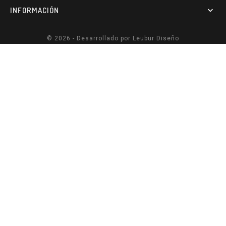
INFORMACIÓN

© 2026 - Desarrollado por
Leubur Diseño