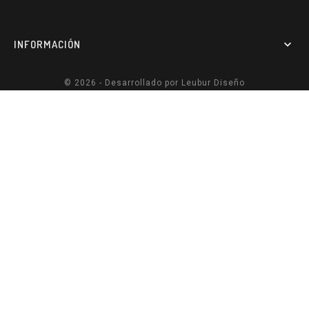
INFORMACIÓN

© 2026 - Desarrollado por
Leubur Diseño