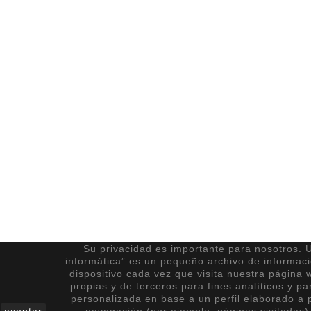
Su privacidad es importante para nosotros. U
informática” es un pequeño archivo de informac
dispositivo cada vez que visita nuestra página 
propias y de terceros para fines analíticos y pa
personalizada en base a un perfil elaborado a p