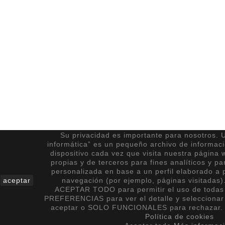
Su privacidad es importante para nosotros. U
informática” es un pequeño archivo de informac
dispositivo cada vez que visita nuestra página 
propias y de terceros para fines analíticos y pa
personalizada en base a un perfil elaborado a p
aceptar
navegación (por ejemplo, páginas visitadas)
ACEPTAR TODO para permitir el uso de todas 
PREFERENCIAS para ver el detalle y seleccionar
aceptar o SOLO FUNCIONALES para rechazar. 
Política de cookies