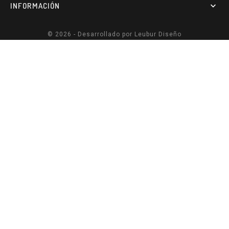
INFORMACIÓN

© 2026 - Desarrollado por
Leubur Diseño