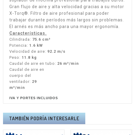
soplador de mochila profesional para trabajos duros.
Gran flujo de aire y alta velocidad gracias a su motor
X-Torq®. Filtro de aire profesional para poder
trabajar durante períodos más largos sin problemas.
El arnés es más ancho para una mayor ergonomía.
Características.
Cilindrada:
75.6 cm³
Potencia:
1.6 kW
Velocidad de aire:
92.2 m/s
Peso:
11.8 kg
Caudal de aire en tubo:
26 m³/min
Caudal de aire en
cuerpo del
ventilador:
29
m³/min
IVA Y PORTES INCLUIDOS
TAMBIÉN PODRÍA INTERESARLE