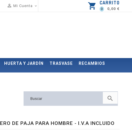
CARRITO
shopping_cart

Mi Cuenta

0,00 €
0
HUERTA Y JARDÍN
TRASVASE
RECAMBIOS

RO DE PAJA PARA HOMBRE - I.V.A INCLUIDO