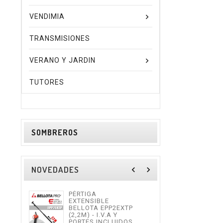
VENDIMIA
TRANSMISIONES
VERANO Y JARDIN
TUTORES
SOMBREROS
NOVEDADES
navigate_before
navigate_next
PÉRTIGA
TIJE
EXTENSIBLE
ALTU
BELLOTA EPP2EXTP
I.V.
(2,2M) - I.V.A Y
INCL
PORTES INCLUIDOS.