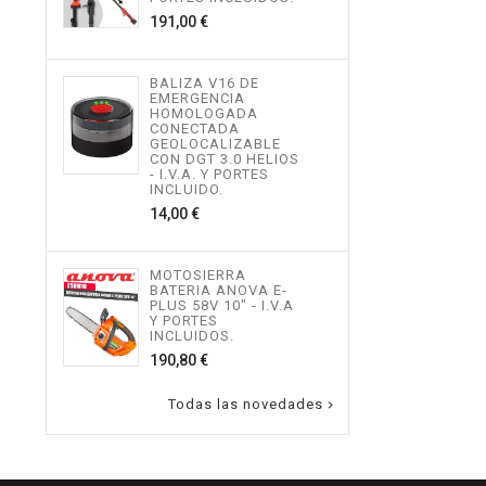
534,
Precio
191,00 €
MOT
BALIZA V16 DE
TEL
EMERGENCIA
ALTU
HOMOLOGADA
I.V.
CONECTADA
INCL
GEOLOCALIZABLE
496,
CON DGT 3.0 HELIOS
- I.V.A. Y PORTES
INCLUIDO.
Precio
14,00 €
MOT
ALTU
I.V.
INCL
MOTOSIERRA
217,
BATERIA ANOVA E-
PLUS 58V 10" - I.V.A
Y PORTES
INCLUIDOS.
Precio
190,80 €
Todas las novedades
