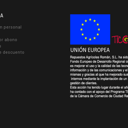
TA
n personal
or abono
s
e descuento
s