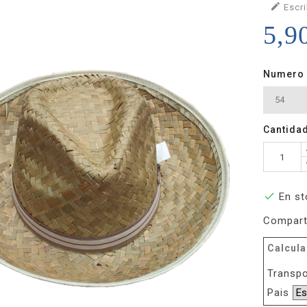

Escri
5,9
Numero
Cantida

En st
Compart
Calcula
Transpo
Pais