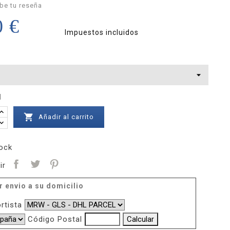
be tu reseña
0 €
Impuestos incluidos
d

Añadir al carrito
ock
ir
r envio a su domicilio
rtista
Código Postal