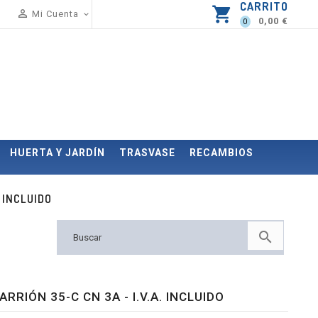
CARRITO
shopping_cart

Mi Cuenta

0,00 €
0
HUERTA Y JARDÍN
TRASVASE
RECAMBIOS
. INCLUIDO

ARRIÓN 35-C CN 3A - I.V.A. INCLUIDO