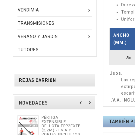
Dureza
VENDIMIA
Temple
Unifor
TRANSMISIONES
ANCHO
VERANO Y JARDIN
(MM.)
TUTORES
75
Usos.
REJAS CARRION
Las re
extirp
escari
I.V.A. INC
NOVEDADES
navigate_before
navigate_next
PÉRTIGA
TIJE
TAMBIÉN P
EXTENSIBLE
ALTU
BELLOTA EPP2EXTP
I.V.
(2,2M) - I.V.A Y
INCL
PORTES INCLUIDOS.