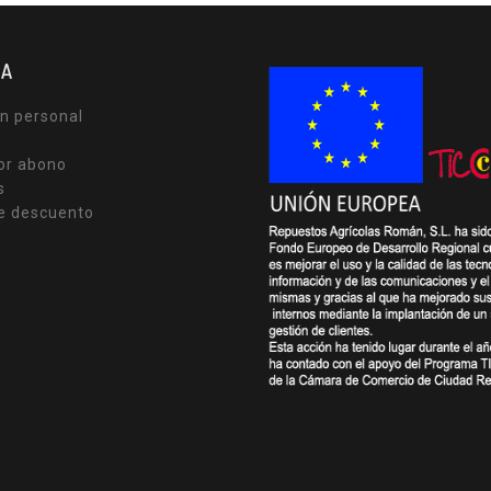
TA
n personal
or abono
s
e descuento
s