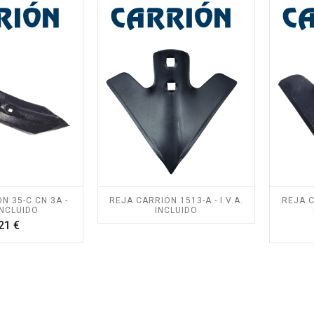
Precio
Precio
82 €
199,65 €
OSIERRA
TIJERA ELÉCTRICA
ESCÓPICA
ALTUNA AF37 - I.V.A
NA AB240 -
Y PORTES
A Y PORTES
INCLUIDOS.
UIDOS.
Precio
200,00 €
Precio
10 €
PACK BAHCO TIJERA
OSIERRA
BCL23 +
NA AF180 -
MOTOSIERRA
A Y PORTES
BCL104 - I.V.A Y
UIDOS.
PORTES INCLUIDOS.
Precio
80 €
Precio
508,20 €
N 35-C CN 3A -
REJA CARRIÓN 1513-A - I.V.A.
REJA C
 INCLUIDO
INCLUIDO
Precio
21 €