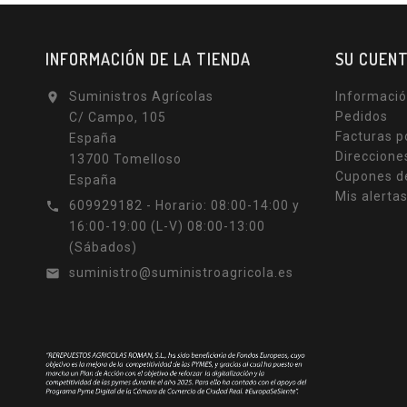
INFORMACIÓN DE LA TIENDA
SU CUEN
Suministros Agrícolas
Informació

Pedidos
C/ Campo, 105
Facturas p
España
Direccione
13700 Tomelloso
Cupones d
España
Mis alerta
609929182 - Horario: 08:00-14:00 y

16:00-19:00 (L-V) 08:00-13:00
(Sábados)
suministro@suministroagricola.es
