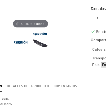
Cantida
Click to expand

En st
Compart
Calcula
Transpo
Pais
ÓN
DETALLES DEL PRODUCTO
COMENTARIOS
ticas.
al boro.