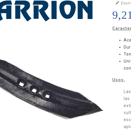

Escri
9,2
Caracter
Ace
Dur
Tem
Uni
con
Usos.
Las
las
ext
cul
esc
apl