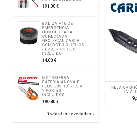
534,
Precio
191,00 €
MOT
BALIZA V16 DE
TEL
EMERGENCIA
ALTU
HOMOLOGADA
I.V.
CONECTADA
INCL
GEOLOCALIZABLE
496,
CON DGT 3.0 HELIOS
- I.V.A. Y PORTES
INCLUIDO.
Precio
14,00 €
MOT
ALTU
I.V.
INCL
MOTOSIERRA
217,
BATERIA ANOVA E-
PLUS 58V 10" - I.V.A
REJA CARRIÓ
Y PORTES
I.V.A.
INCLUIDOS.
9,
Precio
190,80 €
Todas las novedades
