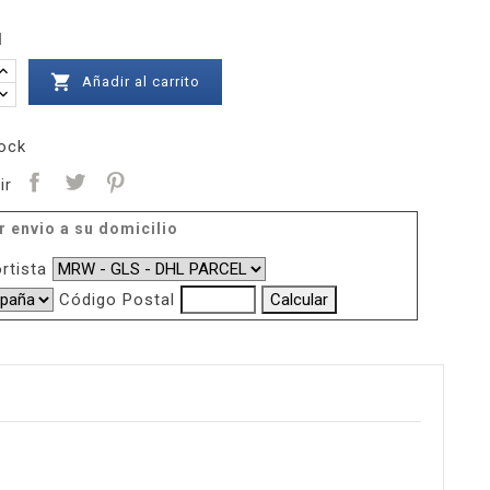
d

Añadir al carrito
ock
ir
r envio a su domicilio
rtista
Código Postal