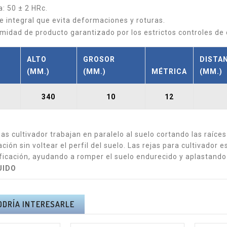
: 50 ± 2 HRc.
 integral que evita deformaciones y roturas.
midad de producto garantizado por los estrictos controles de 
ALTO
GROSOR
DISTA
(MM.)
(MM.)
MÉTRICA
(MM.)
340
10
12
jas cultivador trabajan en paralelo al suelo cortando las raíce
ación sin voltear el perfil del suelo. Las rejas para cultivador 
ficación, ayudando a romper el suelo endurecido y aplastando 
LUIDO
RA PÉRTIGA
KIT ALTUNA PODA A
ODRÍA INTERESARLE
NA AB2000 -
BATERÍA AFKIT -
A Y PORTES
I.V.A + PORTES
UIDOS.
INCLUIDOS.