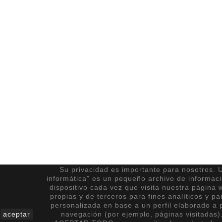
Su privacidad es importante para nosotros. U
informática” es un pequeño archivo de informac
dispositivo cada vez que visita nuestra página 
propias y de terceros para fines analíticos y pa
personalizada en base a un perfil elaborado a p
aceptar
navegación (por ejemplo, páginas visitadas)