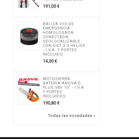
534,
Precio
191,00 €
MOT
BALIZA V16 DE
TEL
EMERGENCIA
ALTU
HOMOLOGADA
I.V.
CONECTADA
INCL
GEOLOCALIZABLE
496,
CON DGT 3.0 HELIOS
- I.V.A. Y PORTES
INCLUIDO.
Precio
14,00 €
MOT
ALTU
I.V.
INCL
MOTOSIERRA
217,
BATERIA ANOVA E-
PLUS 58V 10" - I.V.A
Y PORTES
INCLUIDOS.
Precio
190,80 €
Todas las novedades
