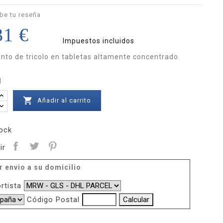
be tu reseña
31 €
Impuestos incluidos
nto de tricolo en tabletas altamente concentrado.
d

Añadir al carrito
ock
ir
r envio a su domicilio
rtista
Código Postal