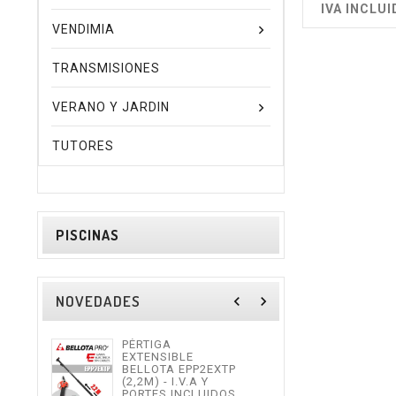
IVA INCLUI
VENDIMIA
TRANSMISIONES
VERANO Y JARDIN
TUTORES
PISCINAS
NOVEDADES
navigate_before
navigate_next
PÉRTIGA
TIJE
EXTENSIBLE
ALTU
BELLOTA EPP2EXTP
I.V.
(2,2M) - I.V.A Y
INCL
PORTES INCLUIDOS.