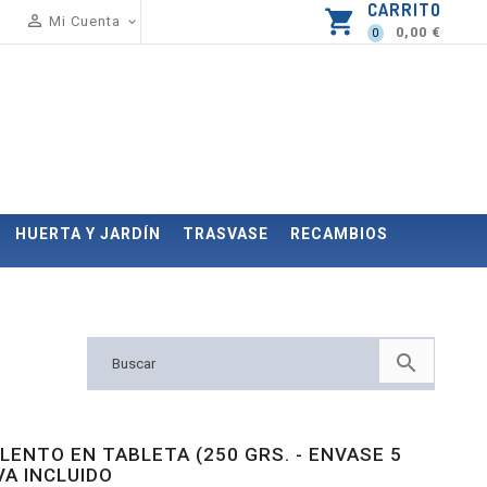
CARRITO
shopping_cart

Mi Cuenta

0,00 €
0
HUERTA Y JARDÍN
TRASVASE
RECAMBIOS

LENTO EN TABLETA (250 GRS. - ENVASE 5
IVA INCLUIDO