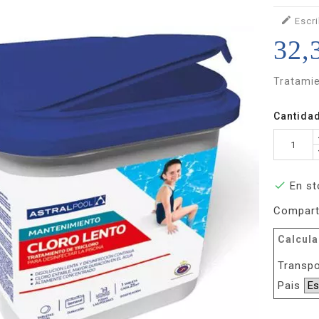

Escri
32,
Tratamie
Cantida

En st
Compart
Calcula
Transpo
Pais