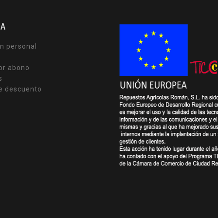
TA
n personal
or abono
s
e descuento
s