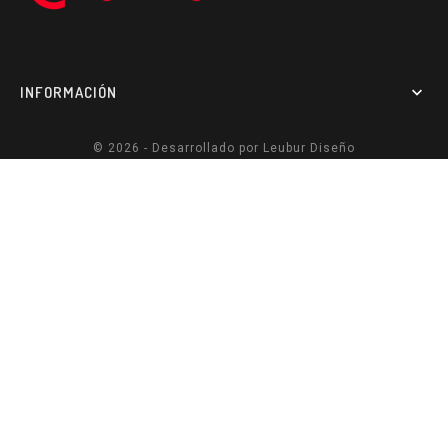
INFORMACIÓN

© 2026 - Desarrollado por
Leubur Diseño