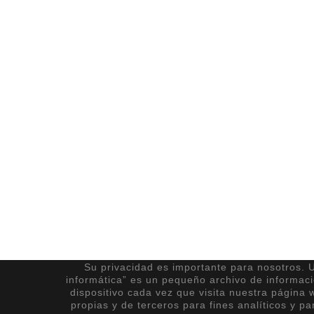
Su privacidad es importante para nosotros. U
informática” es un pequeño archivo de informac
dispositivo cada vez que visita nuestra página 
propias y de terceros para fines analíticos y pa