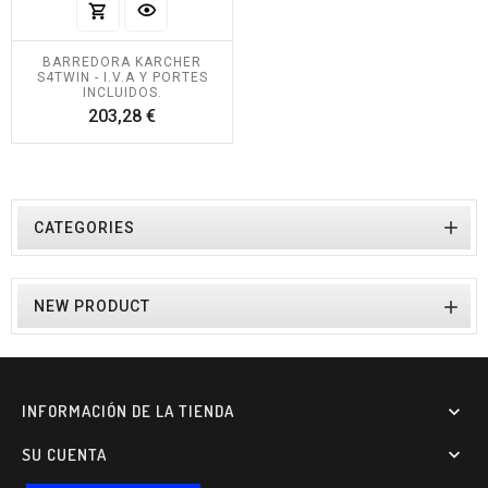
BARREDORA KARCHER
S4TWIN - I.V.A Y PORTES
INCLUIDOS.
Precio
203,28 €

CATEGORIES

NEW PRODUCT
INFORMACIÓN DE LA TIENDA

SU CUENTA
