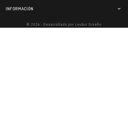
INFORMACIÓN

© 2026 - Desarrollado por
Leubur Diseño