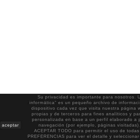
Su privacidad es importante para nosotros. U
informática” es un pequeño archivo de informac
dispositivo cada vez que visita nuestra página 
propias y de terceros para fines analíticos y pa
personalizada en base a un perfil elaborado a p
aceptar
navegación (por ejemplo, páginas visitadas)
ACEPTAR TODO para permitir el uso de todas 
PREFERENCIAS para ver el detalle y seleccionar