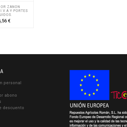
DOR ZANON
I.V.A Y PORTES
UIDOS.
Precio
,56 €
TA
n personal
or abono
s
e descuento
s