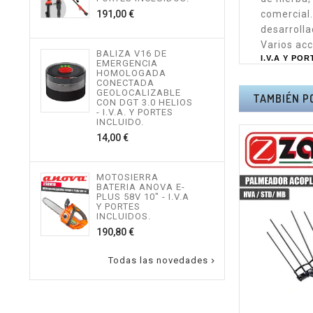
534,
Precio
191,00 €
comercial
desarrolla
MOT
Varios acc
BALIZA V16 DE
TEL
I.V.A Y PO
EMERGENCIA
ALTU
HOMOLOGADA
I.V.
CONECTADA
INCL
GEOLOCALIZABLE
TAMBIÉN P
496,
CON DGT 3.0 HELIOS
- I.V.A. Y PORTES
INCLUIDO.
Precio
14,00 €
MOT
ALTU
I.V.
INCL
MOTOSIERRA
217,
BATERIA ANOVA E-
PLUS 58V 10" - I.V.A
Y PORTES
INCLUIDOS.
Precio
190,80 €
Todas las novedades
