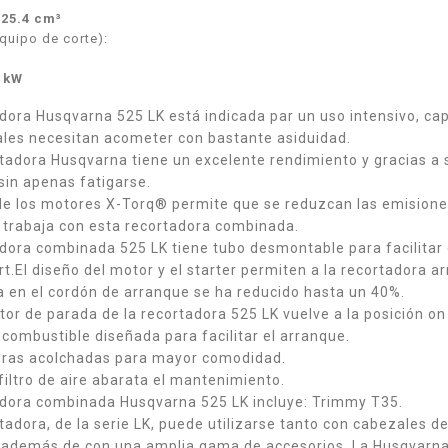
:
25.4 cm³
quipo de corte):
 kW
dora Husqvarna 525 LK está indicada par un uso intensivo, cap
ales necesitan acometer con bastante asiduidad.
rtadora Husqvarna tiene un excelente rendimiento y gracias a
sin apenas fatigarse.
 de los motores X-Torq® permite que se reduzcan las emision
 trabaja con esta recortadora combinada.
dora combinada 525 LK tiene tubo desmontable para facilitar 
t.El diseño del motor y el starter permiten a la recortadora 
a en el cordón de arranque se ha reducido hasta un 40%.
ptor de parada de la recortadora 525 LK vuelve a la posición o
ombustible diseñada para facilitar el arranque.
as acolchadas para mayor comodidad.
filtro de aire abarata el mantenimiento.
RA PÉRTIGA
KIT ALTUNA PODA A
adora combinada Husqvarna 525 LK incluye: Trimmy T35.
NA AB2000 -
BATERÍA AFKIT -
A Y PORTES
I.V.A + PORTES
tadora, de la serie LK, puede utilizarse tanto con cabezales d
UIDOS.
INCLUIDOS.
, además de con una amplia gama de accesorios. La Husqvarna