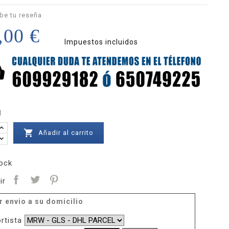
be tu reseña
,00 €
Impuestos incluidos
d

Añadir al carrito
ock
ir
r envio a su domicilio
rtista