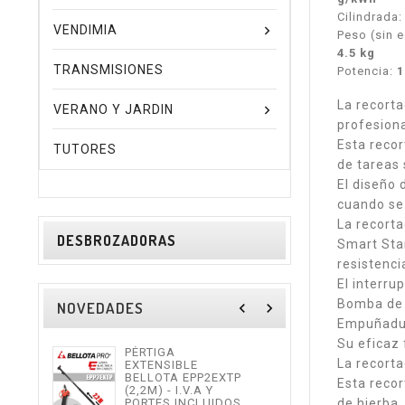
Cilindrada
VENDIMIA
Peso (sin e
4.5 kg
TRANSMISIONES
Potencia:
1
La recorta
VERANO Y JARDIN
profesion
Esta reco
TUTORES
de tareas 
El diseño
cuando se
La recorta
DESBROZADORAS
Smart Star
resistenci
El interru
Bomba de c
NOVEDADES
navigate_before
navigate_next
Empuñadur
Su eficaz 
PÉRTIGA
TIJE
La recort
EXTENSIBLE
ALTU
BELLOTA EPP2EXTP
I.V.
Esta recor
(2,2M) - I.V.A Y
INCL
PORTES INCLUIDOS.
de hierba