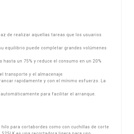
az de realizar aquellas tareas que los usuarios
 su equilibrio puede completar grandes volúmenes
es hasta un 75% y reduce el consumo en un 20%
el transporte y el almacenaje
arrancar rapidamente y con el mínimo esfuerzo. La
n automáticamente para facilitar el arranque.
e hilo para cortabordes como con cuchillas de corte
 525LK es una recortadora ligera para uso