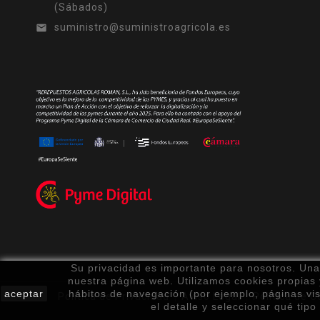
(Sábados)
suministro@suministroagricola.es

Su privacidad es importante para nosotros. Una 
nuestra página web. Utilizamos cookies propias y
aceptar
hábitos de navegación (por ejemplo, páginas v
Política de Privacidad
Aviso Legal
Política de C
el detalle y seleccionar qué t