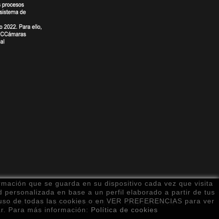
rmación que se guarda en su dispositivo cada vez que visita
d personalizada en base a un perfil elaborado a partir de tus
l uso de todas las cookies o en VER PREFERENCIAS para ver
iciones Pago Fraccionado SeQura
Mapa del sitio
r. Para más información:
Política de cookies