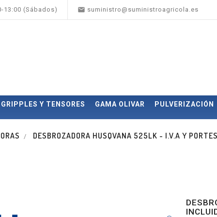

00-13:00 (Sábados)
suministro@suministroagricola.es
GRIPPLES Y TENSORES
GAMA OLIVAR
PULVERIZACIÓN
DORAS
DESBROZADORA HUSQVANA 525LK - I.V.A Y PORTE
DESBRO
INCLUI