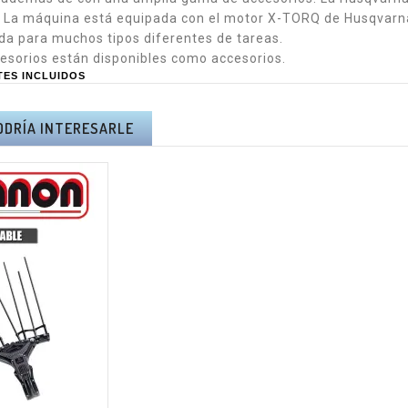
Precio
Precio
82 €
199,65 €
. La máquina está equipada con el motor X-TORQ de Husqvarn
da para muchos tipos diferentes de tareas.
OSIERRA
TIJERA ELÉCTRICA
esorios están disponibles como accesorios.
ESCÓPICA
ALTUNA AF37 - I.V.A
RTES INCLUIDOS
NA AB240 -
Y PORTES
A Y PORTES
INCLUIDOS.
UIDOS.
Precio
200,00 €
ODRÍA INTERESARLE
Precio
10 €
PACK BAHCO TIJERA
OSIERRA
BCL23 +
NA AF180 -
MOTOSIERRA
A Y PORTES
BCL104 - I.V.A Y
UIDOS.
PORTES INCLUIDOS.
Precio
80 €
Precio
508,20 €