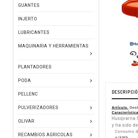
GUANTES
INJERTO
LUBRICANTES
MAQUINARIA Y HERRAMIENTAS
PLANTADORES
PODA
DESCRIPCI
PELLENC
PULVERIZADORES
Artículo.
Desb
Característica
Husqvarna 
OLIVAR
y ha sido d
Consumo d
RECAMBIOS AGRICOLAS
g/kWh