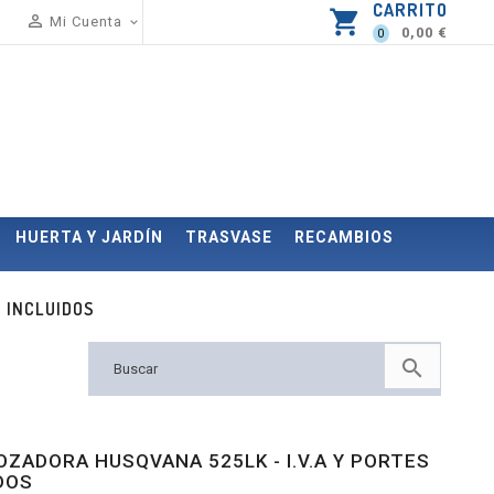
CARRITO
shopping_cart

Mi Cuenta

0,00 €
0
HUERTA Y JARDÍN
TRASVASE
RECAMBIOS
S INCLUIDOS

ZADORA HUSQVANA 525LK - I.V.A Y PORTES
DOS