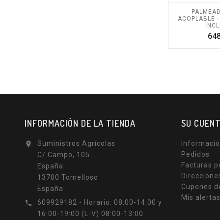
PALMEA
ACOPLABLE - 
INCL
648
INFORMACIÓN DE LA TIENDA
SU CUEN
Suministros Agrícolas
Informació

Pedidos
C/ Campo, 105
Facturas p
España
Direccione
13700 Tomelloso
Cupones d
España
Mis alerta
609929182 - Horario: 08:00-14:00 y

16:00-19:00 (L-V) 08:00-13:00