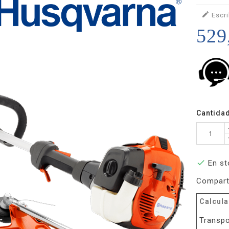

Escri
529
Cantida

En st
Compart
Calcula
Transpo