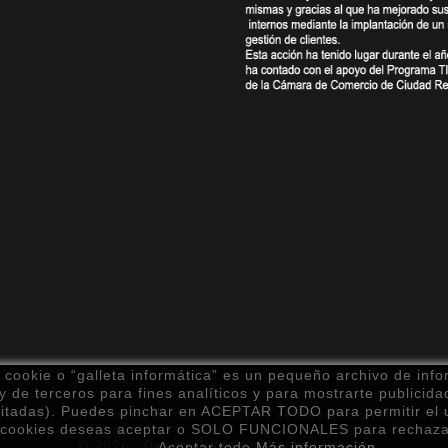
cookie o “galleta informática” es un pequeño archivo de info
 de terceros para fines analíticos y para mostrarte publicida
isitadas). Puedes pinchar en ACEPTAR TODO para permitir e
ookies
Condiciones de uso
Política de Devoluciones
Cond
ipo cookies deseas aceptar o SOLO FUNCIONALES para rechaza
© 2026 - Desarrollado por
Leubur Diseño
Aceptar todo
Más información