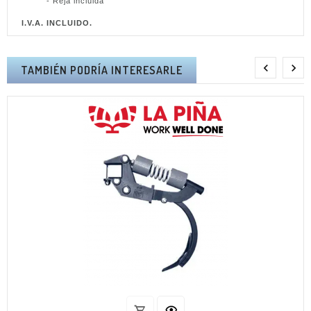
- Reja incluida
I.V.A. INCLUIDO.


TAMBIÉN PODRÍA INTERESARLE