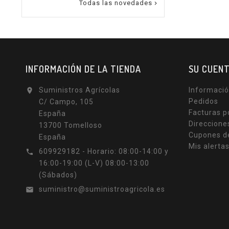
Todas las novedades

INFORMACIÓN DE LA TIENDA
SU CUEN
Suministros Agrícolas
Informació

Pedidos
C/ Campo, 105
Facturas p
España
Direccione
13700 Tomelloso
Cupones d
España
Mis alerta
609929182 - Horario: 08:00-14:00 y

16:00-19:00 (L-V) 08:00-13:00
(Sábados)
suministro@suministroagricola.es
