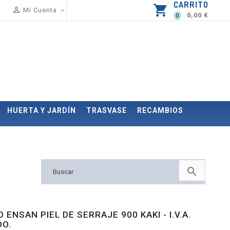
CARRITO
shopping_cart

Mi Cuenta

0,00 €
0
HUERTA Y JARDÍN
TRASVASE
RECAMBIOS

 ENSAN PIEL DE SERRAJE 900 KAKI - I.V.A.
DO.