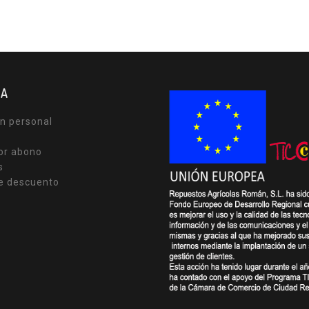
TA
n personal
or abono
s
e descuento
s