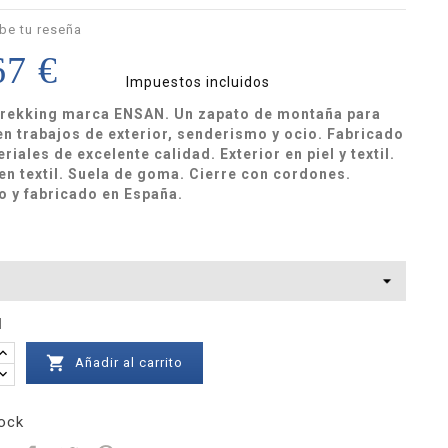
be tu reseña
67 €
Impuestos incluidos
trekking marca ENSAN. Un zapato de montaña para
 en trabajos de exterior, senderismo y ocio. Fabricado
riales de excelente calidad. Exterior en piel y textil.
 en textil. Suela de goma. Cierre con cordones.
 y fabricado en España.
d

Añadir al carrito
ock