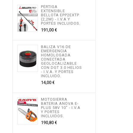
PÉRTIGA
TIJE
EXTENSIBLE
ALTU
BELLOTA EPP2EXTP
I.V.
(2,2M) - I.V.A Y
INCL
PORTES INCLUIDOS.
534,
Precio
191,00 €
MOT
BALIZA V16 DE
TEL
EMERGENCIA
ALTU
HOMOLOGADA
I.V.
CONECTADA
INCL
GEOLOCALIZABLE
496,
CON DGT 3.0 HELIOS
- I.V.A. Y PORTES
INCLUIDO.
Precio
14,00 €
MOT
ALTU
I.V.
INCL
MOTOSIERRA
217,
BATERIA ANOVA E-
PLUS 58V 10" - I.V.A
Y PORTES
INCLUIDOS.
Precio
190,80 €