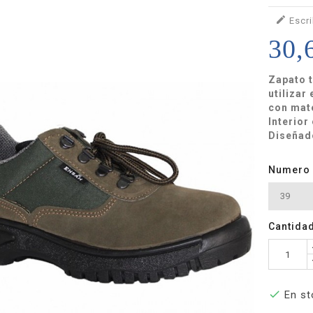

Escri
30,
Zapato 
utilizar
con mate
Interior
Diseñado
Numero
Cantida

En st