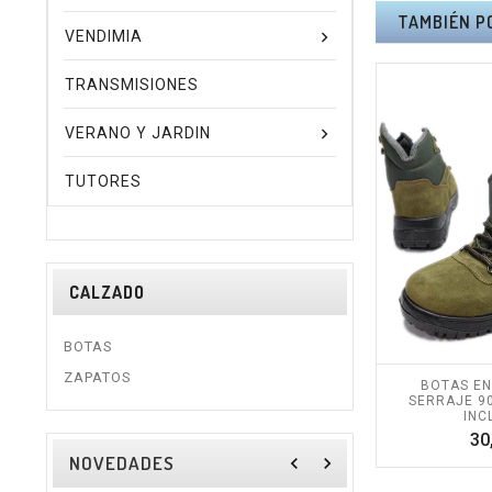
TAMBIÉN P
VENDIMIA
TRANSMISIONES
VERANO Y JARDIN
TUTORES
CALZADO
BOTAS
ZAPATOS
BOTAS EN
SERRAJE 900
INC
30
NOVEDADES
navigate_before
navigate_next