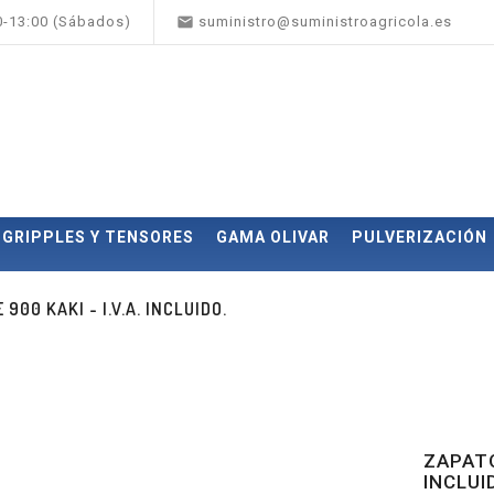

00-13:00 (Sábados)
suministro@suministroagricola.es
GRIPPLES Y TENSORES
GAMA OLIVAR
PULVERIZACIÓN
00 KAKI - I.V.A. INCLUIDO.
ZAPATO
INCLUI