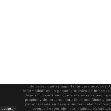
Su privacidad es importante para nosotros. U
informática” es un pequeño archivo de informac
dispositivo cada vez que visita nuestra página 
propias y de terceros para fines analíticos y pa
personalizada en base a un perfil elaborado a p
aceptar
navegación (por ejemplo, páginas visitadas)