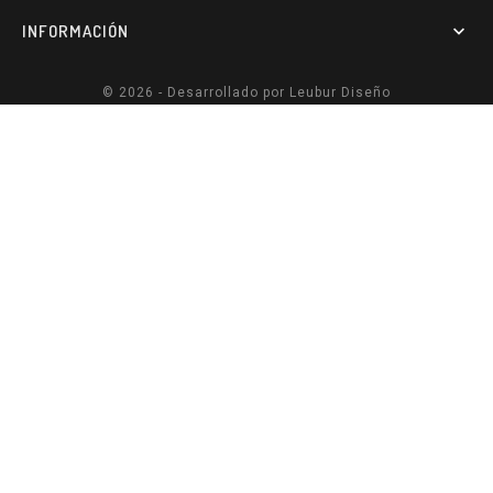
INFORMACIÓN

© 2026 - Desarrollado por
Leubur Diseño