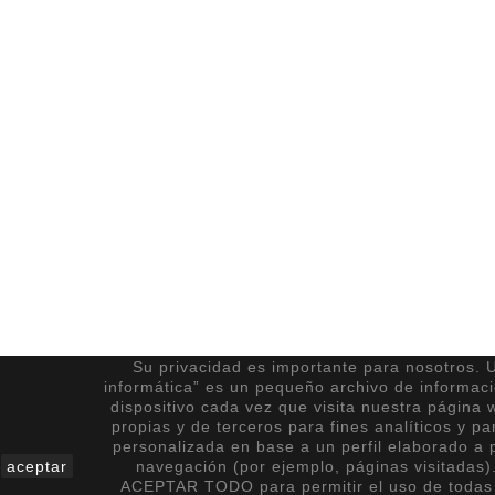
Su privacidad es importante para nosotros. U
informática” es un pequeño archivo de informac
dispositivo cada vez que visita nuestra página 
propias y de terceros para fines analíticos y pa
personalizada en base a un perfil elaborado a p
aceptar
navegación (por ejemplo, páginas visitadas)
ACEPTAR TODO para permitir el uso de todas 