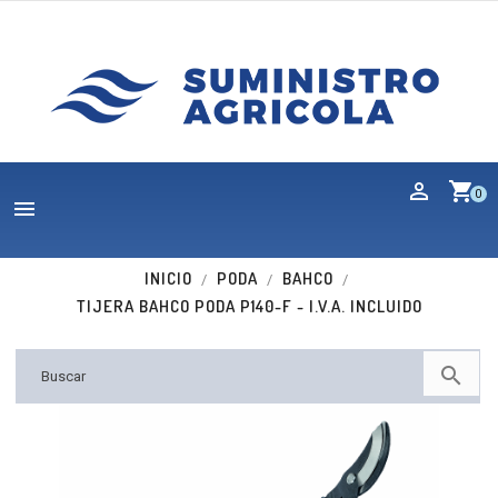
shopping_cart
0

INICIO
PODA
BAHCO
TIJERA BAHCO PODA P140-F - I.V.A. INCLUIDO

Nuevo