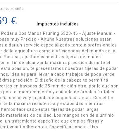
be tu reseña
69 €
Impuestos incluidos
e Podar a Dos Manos Pruning 5323-46 - Ajuste Manual -
pass muy Preciso - Altuna Nuestras soluciones están
s a dar un servicio especializado tanto a profesionales
or de la agricultura como a aficionados del mundo de la
ía. Por eso, ajustamos nuestras tijeras de manera
on el fin de alcanzar la máxima precisión durante el
n esta ocasión, te presentamos nuestras tijeras de podar
nos, ideales para llevar a cabo trabajos de poda verde
áxima precisión. El diseño de la cabeza te permitirá
 cortes en baypass de 35 mm de diámetro, por lo que son
s para el mantenimiento y cuidado de árboles frutales
viña o el olivo y la poda de pequeñas ramas. Con el fin
erte la máxima resistencia y estabilidad mientras
, hemos fabricado estas tijeras de podar largas
o materiales de calidad. Los mangos son de aluminio
o, un tratamiento específico que emplea fibras y
ientos antiadherentes. Especificaciones: - Uso