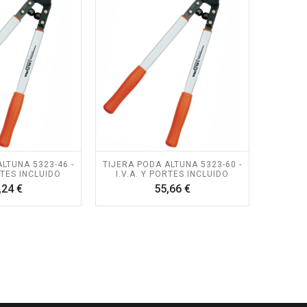
Precio
Precio
82 €
199,65 €
OSIERRA
TIJERA ELÉCTRICA
ESCÓPICA
ALTUNA AF37 - I.V.A
NA AB240 -
Y PORTES
A Y PORTES
INCLUIDOS.
UIDOS.
Precio
200,00 €
Precio
10 €
PACK BAHCO TIJERA
OSIERRA
BCL23 +
NA AF180 -
MOTOSIERRA
A Y PORTES
BCL104 - I.V.A Y
LTUNA 5323-46 -
UIDOS.
TIJERA PODA ALTUNA 5323-60 -
PORTES INCLUIDOS.
RTES INCLUIDO
I.V.A. Y PORTES INCLUIDO
Precio
80 €
Precio
508,20 €
Precio
Precio
,24 €
55,66 €