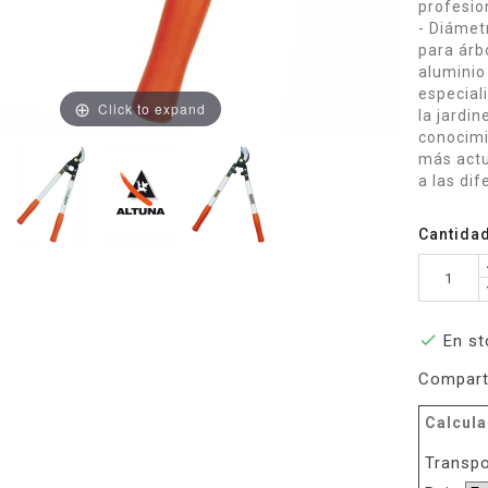
profesion
- Diámet
para árbo
aluminio
especial
Click to expand
la jardi
conocimi
más actu
a las dif
Cantida

En st
Compart
Calcula
Transpo