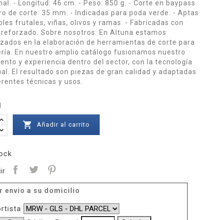
al. - Longitud: 46 cm. - Peso: 850 g. - Corte en baypass.
ro de corte: 35 mm. - Indicadas para poda verde. - Aptas
les frutales, viñas, olivos y ramas. - Fabricadas con
 reforzado. Sobre nosotros: En Altuna estamos
izados en la elaboración de herramientas de corte para
nería. En nuestro amplio catálogo fusionamos nuestro
ento y experiencia dentro del sector, con la tecnología
al. El resultado son piezas de gran calidad y adaptadas
erentes técnicas y usos.
d

Añadir al carrito
ock
ir
r envio a su domicilio
rtista