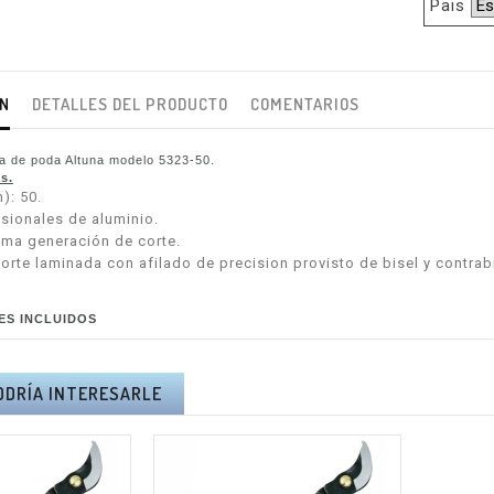
Pais
ÓN
DETALLES DEL PRODUCTO
COMENTARIOS
ra de poda Altuna modelo 5323-50
.
s.
): 50.
esionales de aluminio.
ima generación de corte.
corte laminada con afilado de precision provisto de bisel y contrab
TES INCLUIDOS
ODRÍA INTERESARLE
RA PÉRTIGA
KIT ALTUNA PODA A
NA AB2000 -
BATERÍA AFKIT -
A Y PORTES
I.V.A + PORTES
UIDOS.
INCLUIDOS.