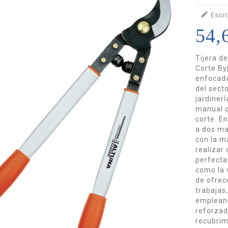

Escri
54,
Tijera d
Corte By
enfocada
del sect
jardiner
manual c
corte. E
a dos ma
con la m
realizar
perfecta
como la 
de ofrec
trabajas
empleand
reforzad
recubrim