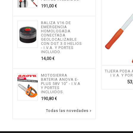
534,
Precio
191,00 €
MOT
BALIZA V16 DE
TEL
EMERGENCIA
ALTU
HOMOLOGADA
I.V.
CONECTADA
INCL
GEOLOCALIZABLE
496,
CON DGT 3.0 HELIOS
- I.V.A. Y PORTES
INCLUIDO.
Precio
14,00 €
MOT
ALTU
I.V.
TIJERA PODA A
INCL
MOTOSIERRA
I.V.A. Y PO
217,
BATERIA ANOVA E-
53
PLUS 58V 10" - I.V.A
Y PORTES
INCLUIDOS.
Precio
190,80 €
Todas las novedades
