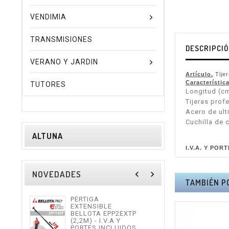
VENDIMIA
TRANSMISIONES
DESCRIPCI
VERANO Y JARDIN
Artículo.
Tije
Característica
TUTORES
Longitud (cm
Tijeras prof
Acero de ult
Cuchilla de 
ALTUNA
I.V.A. Y POR
NOVEDADES
navigate_before
navigate_next
TAMBIÉN P
PÉRTIGA
TIJE
EXTENSIBLE
ALTU
BELLOTA EPP2EXTP
I.V.
(2,2M) - I.V.A Y
INCL
PORTES INCLUIDOS.