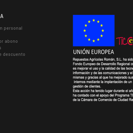
TA
n personal
or abono
s
e descuento
s