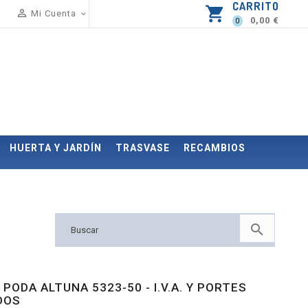
CARRITO
shopping_cart

Mi Cuenta

0,00 €
0
HUERTA Y JARDÍN
TRASVASE
RECAMBIOS

 PODA ALTUNA 5323-50 - I.V.A. Y PORTES
DOS