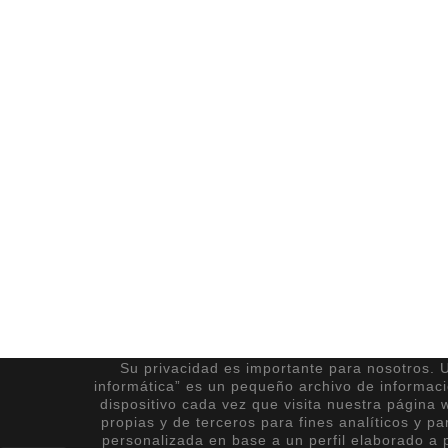
Su privacidad es importante para nosotros. U
informática” es un pequeño archivo de informac
dispositivo cada vez que visita nuestra página 
propias y de terceros para fines analíticos y pa
personalizada en base a un perfil elaborado a p