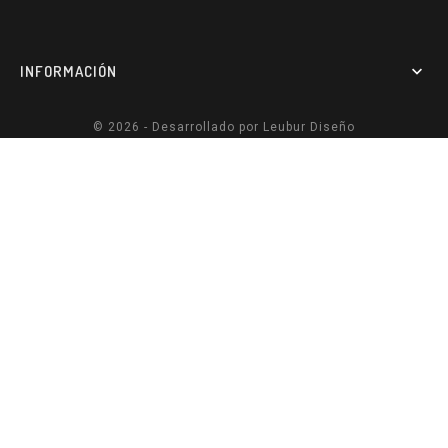
INFORMACIÓN

© 2026 - Desarrollado por
Leubur Diseño