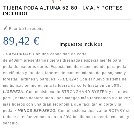
TIJERA PODA ALTUNA 52-80 - I.V.A. Y PORTES
INCLUIDO

Escribe tu reseña
89,42 €
Impuestos incluidos
·
CAPACIDAD:
Con una capacidad de corte
de
ø40mm
presentamos tijeras
diseñadas especialmente para
poda de maderas duras. Especialmente recomen
dado para poda
en viñedos y frutales, labores de mantenimiento de paisajismo y
forestal, jardines y parques.
·
FUERZA:
Con el nuevo sistema de
multiplicación
incrementa la fuerza de
corte hasta en un 50%.
·
LIGEREZA:
Con el sistema de
STRONG
HAND
SYSTEM
y su nuevo
perfil, hemos
desarrollado unos mangos más resistentes y a la vez
más ligeros con una gran
ergonomía que facilitan el corte y la
poda.
·
MENOS ESFUERZO:
Con el sistema deslizante ROTARY
se
reduce el
esfuerzo hasta en un 30% facilitando un corte cómodo y
sencillo.