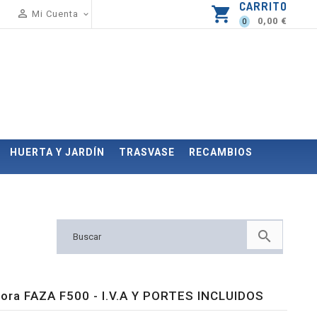
CARRITO
shopping_cart

Mi Cuenta

0,00 €
0
HUERTA Y JARDÍN
TRASVASE
RECAMBIOS

ora FAZA F500 - I.V.A Y PORTES INCLUIDOS