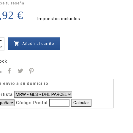
be tu reseña
,92 €
Impuestos incluidos
d

Añadir al carrito
ock
ir
r envio a su domicilio
rtista
Código Postal