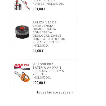
(2,2M) - I.V.A Y
INCL
PORTES INCLUIDOS.
534,
Precio
191,00 €
MOT
BALIZA V16 DE
TEL
EMERGENCIA
ALTU
HOMOLOGADA
I.V.
CONECTADA
INCL
GEOLOCALIZABLE
496,
CON DGT 3.0 HELIOS
- I.V.A. Y PORTES
INCLUIDO.
Precio
14,00 €
MOT
ALTU
I.V.
INCL
MOTOSIERRA
217,
BATERIA ANOVA E-
PLUS 58V 10" - I.V.A
Y PORTES
INCLUIDOS.
Precio
190,80 €
Todas las novedades
