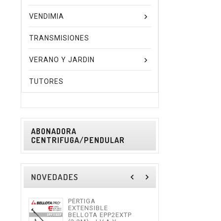
VENDIMIA
TRANSMISIONES
VERANO Y JARDIN
TUTORES
ABONADORA
CENTRIFUGA/PENDULAR
NOVEDADES
navigate_before
navigate_next
PÉRTIGA
TIJE
EXTENSIBLE
ALTU
BELLOTA EPP2EXTP
I.V.