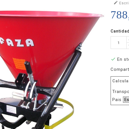

Escri
788
Cantida

En st
Compart
Calcula
Transpo
Pais