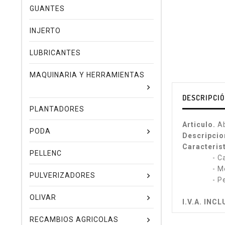
GUANTES
INJERTO
LUBRICANTES
MAQUINARIA Y HERRAMIENTAS
DESCRIPCI
PLANTADORES
Articulo.
Ab
PODA
Descripcio
Caracteris
PELLENC
- Capacid
- Medida
PULVERIZADORES
- Peso: 
OLIVAR
I.V.A. IN
RECAMBIOS AGRICOLAS