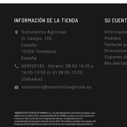
INFORMACIÓN DE LA TIENDA
SU CUEN
Suministros Agrícolas
Informació

Pedidos
C/ Campo, 105
Facturas p
España
Direccione
13700 Tomelloso
Cupones d
España
Mis alerta
609929182 - Horario: 08:00-14:00 y

16:00-19:00 (L-V) 08:00-13:00
(Sábados)
suministro@suministroagricola.es
