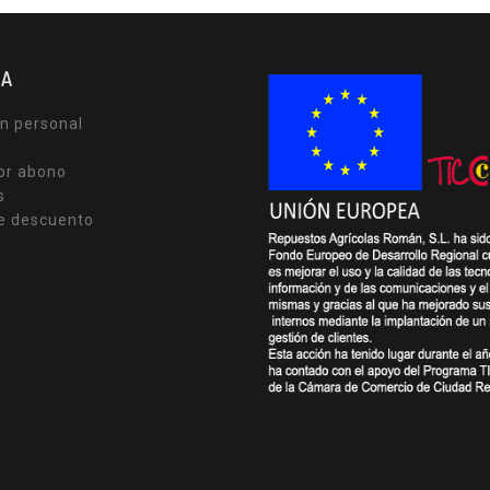
TA
n personal
or abono
s
e descuento
s