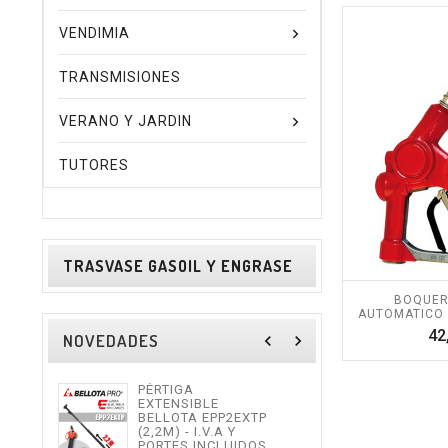
VENDIMIA
TRANSMISIONES
VERANO Y JARDIN
TUTORES
TRASVASE GASOIL Y ENGRASE
BOQUER
AUTOMATICO -
42
NOVEDADES
navigate_before
navigate_next
PÉRTIGA
TIJE
EXTENSIBLE
ALTU
BELLOTA EPP2EXTP
I.V.
(2,2M) - I.V.A Y
INCL
PORTES INCLUIDOS.