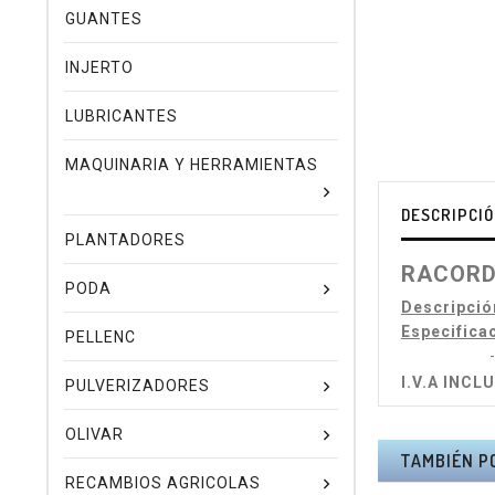
GUANTES
INJERTO
LUBRICANTES
MAQUINARIA Y HERRAMIENTAS
DESCRIPCI
PLANTADORES
RACORD 
PODA
Descripció
Especifica
PELLENC
- BSP 1"
I.V.A INCL
PULVERIZADORES
OLIVAR
TAMBIÉN P
RECAMBIOS AGRICOLAS