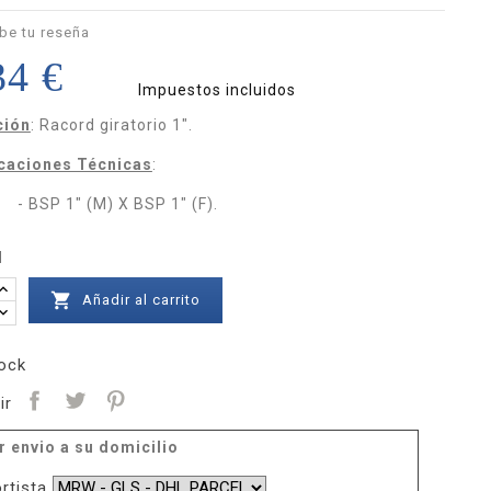
be tu reseña
34 €
Impuestos incluidos
ción
: Racord giratorio 1".
icaciones Técnicas
:
1" (M) X BSP 1" (F).
d

Añadir al carrito
ock
ir
r envio a su domicilio
rtista