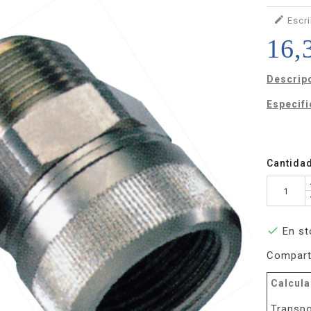

Escri
16,
Descrip
Especif
- BSP 
Cantida

En st
Compart
Calcula
Transpo