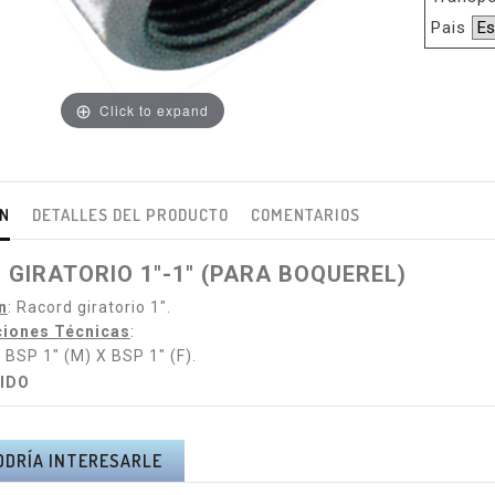
Pais
Click to expand
ÓN
DETALLES DEL PRODUCTO
COMENTARIOS
GIRATORIO 1"-1" (PARA BOQUEREL)
n
: Racord giratorio 1".
ciones Técnicas
:
 (M) X BSP 1" (F).
UIDO
ODRÍA INTERESARLE