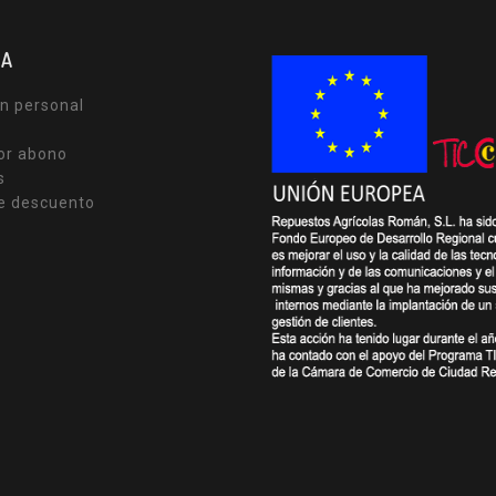
TA
n personal
or abono
s
e descuento
s