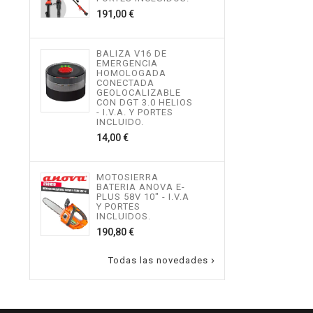
534,
Precio
191,00 €
MOT
BALIZA V16 DE
TEL
EMERGENCIA
ALTU
HOMOLOGADA
I.V.
CONECTADA
INCL
GEOLOCALIZABLE
496,
CON DGT 3.0 HELIOS
- I.V.A. Y PORTES
INCLUIDO.
Precio
14,00 €
MOT
ALTU
I.V.
INCL
MOTOSIERRA
217,
BATERIA ANOVA E-
PLUS 58V 10" - I.V.A
Y PORTES
INCLUIDOS.
Precio
190,80 €
Todas las novedades
