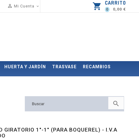
CARRITO
shopping_cart

Mi Cuenta

0,00 €
0
HUERTA Y JARDÍN
TRASVASE
RECAMBIOS

 GIRATORIO 1"-1" (PARA BOQUEREL) - I.V.A
DO