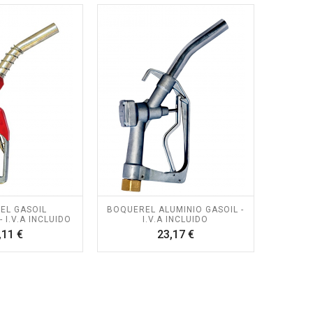
EL GASOIL
BOQUEREL ALUMINIO GASOIL -
 I.V.A INCLUIDO
I.V.A INCLUIDO
Precio
Precio
,11 €
23,17 €
RA PÉRTIGA
KIT ALTUNA PODA A
NA AB2000 -
BATERÍA AFKIT -
A Y PORTES
I.V.A + PORTES
UIDOS.
INCLUIDOS.