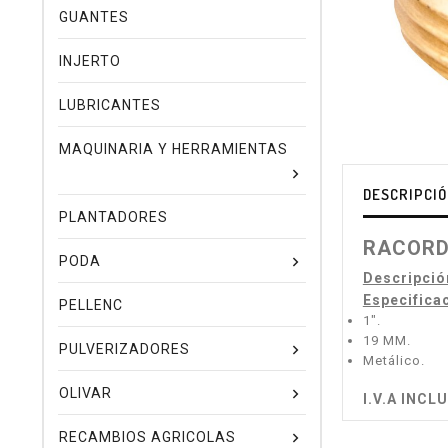
GUANTES
INJERTO
LUBRICANTES
MAQUINARIA Y HERRAMIENTAS
DESCRIPCI
PLANTADORES
RACORD
PODA
Descripció
Especifica
PELLENC
1".
19 MM.
PULVERIZADORES
Metálico.
OLIVAR
I.V.A INCL
RECAMBIOS AGRICOLAS