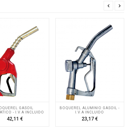


OQUEREL GASOIL
BOQUEREL ALUMINIO GASOIL -
TICO - I.V.A INCLUIDO
I.V.A INCLUIDO
Precio
Precio
42,11 €
23,17 €