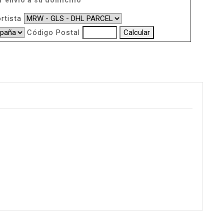
r envio a su domicilio
rtista
Código Postal