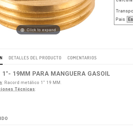
Calcula
Transpo
Pais
Click to expand
ÓN
DETALLES DEL PRODUCTO
COMENTARIOS
 1"- 19MM PARA MANGUERA GASOIL
n
: Racord metálico 1" 19 MM.
ciones Técnicas
:
UIDO