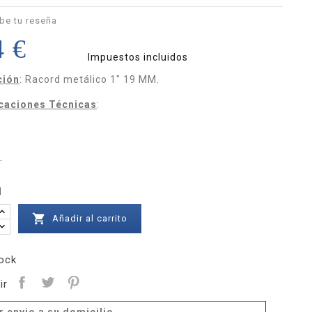
be tu reseña
4 €
Impuestos incluidos
ción
: Racord metálico 1" 19 MM.
icaciones Técnicas
:
.
d

Añadir al carrito
ock
ir