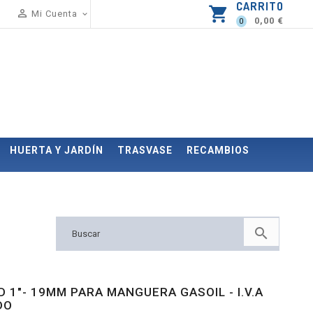
CARRITO
shopping_cart

Mi Cuenta

0,00 €
0
HUERTA Y JARDÍN
TRASVASE
RECAMBIOS

 1"- 19MM PARA MANGUERA GASOIL - I.V.A
DO