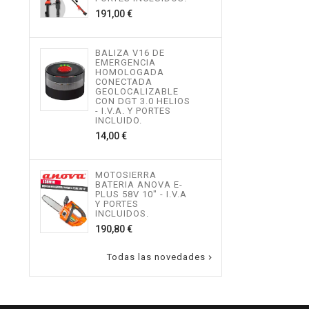
534,
Precio
191,00 €
MOT
BALIZA V16 DE
TEL
EMERGENCIA
ALTU
HOMOLOGADA
I.V.
CONECTADA
INCL
GEOLOCALIZABLE
496,
CON DGT 3.0 HELIOS
- I.V.A. Y PORTES
INCLUIDO.
Precio
14,00 €
MOT
ALTU
I.V.
INCL
MOTOSIERRA
217,
BATERIA ANOVA E-
PLUS 58V 10" - I.V.A
Y PORTES
INCLUIDOS.
Precio
190,80 €
Todas las novedades
