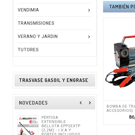
TAMBIÉN P
VENDIMIA
TRANSMISIONES
VERANO Y JARDIN
TUTORES
TRASVASE GASOIL Y ENGRASE
NOVEDADES
navigate_before
navigate_next
BOMBA DE TRA
ACCESORIOS) - 
86
PÉRTIGA
TIJE
EXTENSIBLE
ALTU
BELLOTA EPP2EXTP
I.V.
(2,2M) - I.V.A Y
INCL
PORTES INCLUIDOS.