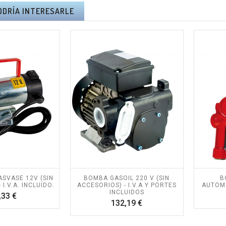
ODRÍA INTERESARLE
SVASE 12V (SIN
BOMBA GASOIL 220 V (SIN
B
I.V.A. INCLUIDO.
ACCESORIOS) - I.V.A Y PORTES
AUTOMA
INCLUIDOS
Precio
,33 €
RA PÉRTIGA
KIT ALTUNA PODA A
Precio
132,19 €
NA AB2000 -
BATERÍA AFKIT -
A Y PORTES
I.V.A + PORTES
UIDOS.
INCLUIDOS.