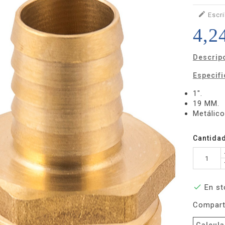

Escri
4,2
Descrip
Especif
1".
19 MM.
Metálico
Cantida

En st
Compart