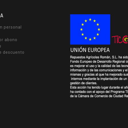
TA
n personal
or abono
s
e descuento
s