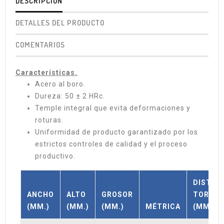
DESCRIPCIÓN
DETALLES DEL PRODUCTO
COMENTARIOS
Características.
Acero al boro.
Dureza: 50 ± 2 HRc.
Temple integral que evita deformaciones y
roturas.
Uniformidad de producto garantizado por los
estrictos controles de calidad y el proceso
productivo.
DISTAN
ANCHO
ALTO
GROSOR
TORNO
(MM.)
(MM.)
(MM.)
MÉTRICA
(MM.)