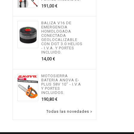
534,
Precio
191,00 €
MOT
BALIZA V16 DE
TEL
EMERGENCIA
ALTU
HOMOLOGADA
I.V.
CONECTADA
INCL
GEOLOCALIZABLE
496,
CON DGT 3.0 HELIOS
- I.V.A. Y PORTES
INCLUIDO.
Precio
14,00 €
MOT
ALTU
I.V.
INCL
MOTOSIERRA
217,
BATERIA ANOVA E-
PLUS 58V 10" - I.V.A
Y PORTES
INCLUIDOS.
Precio
190,80 €
Todas las novedades
