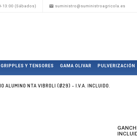

00-13:00 (Sábados)
suministro@suministroagricola.es
GRIPPLES Y TENSORES
GAMA OLIVAR
PULVERIZACIÓN
O ALUMINO NTA VIBROLI (Ø29) - I.V.A. INCLUIDO.
GANCHO
INCLUI