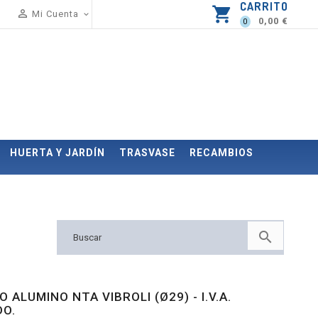
CARRITO
shopping_cart

Mi Cuenta

0,00 €
0
HUERTA Y JARDÍN
TRASVASE
RECAMBIOS

 ALUMINO NTA VIBROLI (Ø29) - I.V.A.
DO.