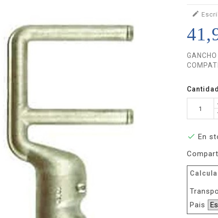

Escri
41,
GANCHO 
COMPATI
Cantida

En st
Compart
Calcula
Transpo
Pais