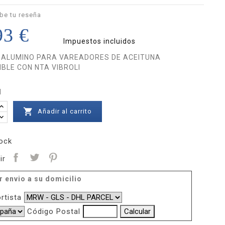
be tu reseña
93 €
Impuestos incluidos
ALUMINO PARA VAREADORES DE ACEITUNA
BLE CON NTA VIBROLI
d

Añadir al carrito
ock
ir
r envio a su domicilio
rtista
Código Postal