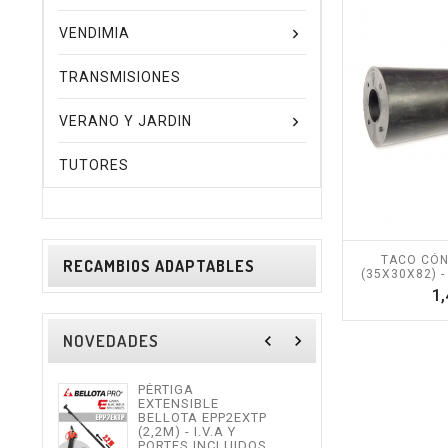
VENDIMIA
TRANSMISIONES
VERANO Y JARDIN
TUTORES
TACO CÓN
RECAMBIOS ADAPTABLES
(35X30X82) - 
1,
NOVEDADES
navigate_before
navigate_next
PÉRTIGA
TIJE
EXTENSIBLE
ALTU
BELLOTA EPP2EXTP
I.V.
(2,2M) - I.V.A Y
INCL
PORTES INCLUIDOS.