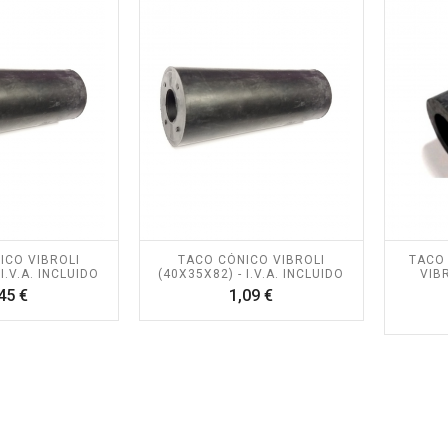
ICO VIBROLI
TACO CÓNICO VIBROLI
TACO 
I.V.A. INCLUIDO
(40X35X82) - I.V.A. INCLUIDO
VIBR
Precio
Precio
45 €
1,09 €
RA PÉRTIGA
KIT ALTUNA PODA A
NA AB2000 -
BATERÍA AFKIT -
A Y PORTES
I.V.A + PORTES
UIDOS.
INCLUIDOS.