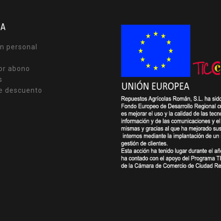
TA
n personal
or abono
s
e descuento
s