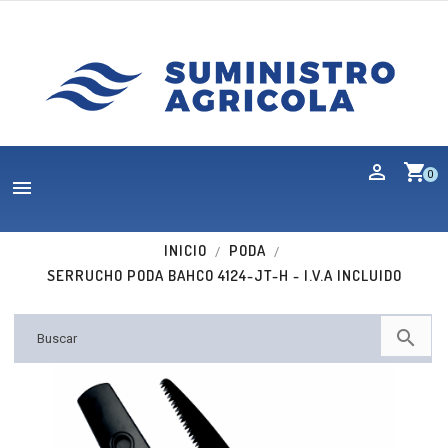
shopping_cart
0

INICIO
PODA
SERRUCHO PODA BAHCO 4124-JT-H - I.V.A INCLUIDO

Nuevo