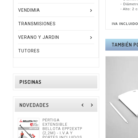
- Diámetro p
- Alto: 2 
VENDIMIA
TRANSMISIONES
IVA INCLUID
VERANO Y JARDIN
TAMBIÉN P
TUTORES
PISCINAS
NOVEDADES
navigate_before
navigate_next
PÉRTIGA
TIJE
EXTENSIBLE
ALTU
BELLOTA EPP2EXTP
I.V.
(2,2M) - I.V.A Y
INCL
PORTES INCLUIDOS.