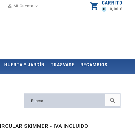
CARRITO
shopping_cart

Mi Cuenta

0,00 €
0
HUERTA Y JARDÍN
TRASVASE
RECAMBIOS

IRCULAR SKIMMER - IVA INCLUIDO