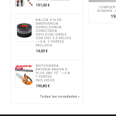
534,
Precio
191,00 €
COMPUER
BISAGRA - 
19
MOT
BALIZA V16 DE
TEL
EMERGENCIA
ALTU
HOMOLOGADA
I.V.
CONECTADA
INCL
GEOLOCALIZABLE
496,
CON DGT 3.0 HELIOS
- I.V.A. Y PORTES
INCLUIDO.
Precio
14,00 €
MOT
ALTU
I.V.
INCL
MOTOSIERRA
217,
BATERIA ANOVA E-
PLUS 58V 10" - I.V.A
Y PORTES
INCLUIDOS.
Precio
190,80 €
Todas las novedades
