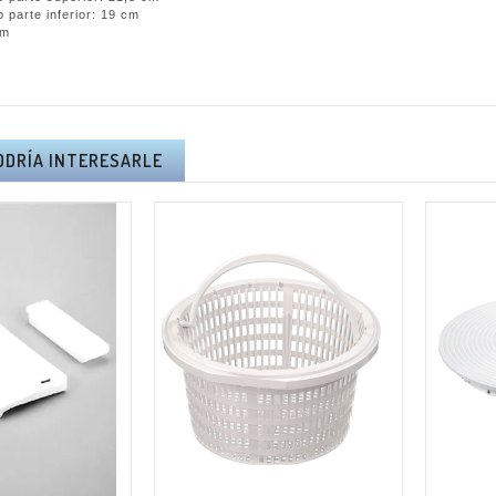
arte inferior: 19 cm
cm
O
ODRÍA INTERESARLE
RA PÉRTIGA
KIT ALTUNA PODA A
NA AB2000 -
BATERÍA AFKIT -
A Y PORTES
I.V.A + PORTES
UIDOS.
INCLUIDOS.