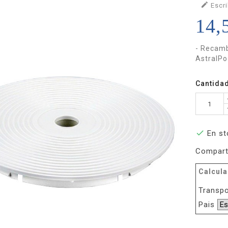

Escri
14,
- Recamb
AstralPo
Cantida

En st
Compart
Calcula
Transpo
Pais