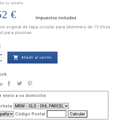
be tu reseña
52 €
Impuestos incluidos
io original de tapa circular para skimmers de 15 litros
ol para piscinas.
d

Añadir al carrito
ock
ir
r envio a su domicilio
rtista
Código Postal