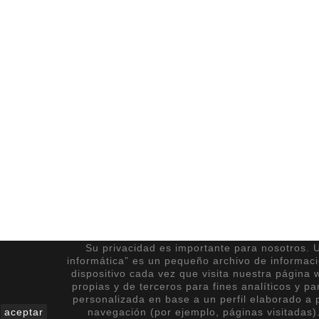
Su privacidad es importante para nosotros. U
informática” es un pequeño archivo de informac
dispositivo cada vez que visita nuestra página 
propias y de terceros para fines analíticos y pa
personalizada en base a un perfil elaborado a p
aceptar
navegación (por ejemplo, páginas visitadas)