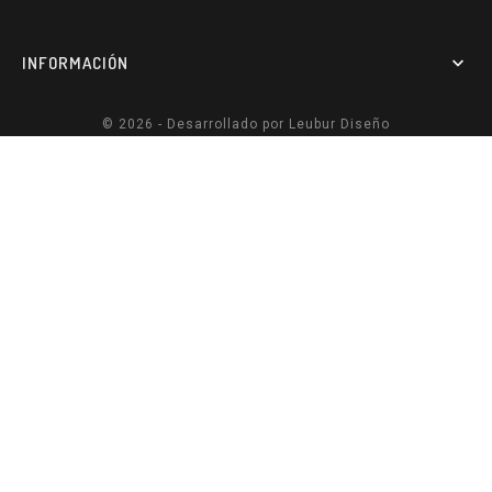
INFORMACIÓN

© 2026 - Desarrollado por
Leubur Diseño