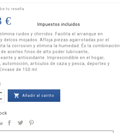
be tu reseña
3 €
Impuestos incluidos
elimina ruidos y chirridos. Facilita el arranque en
y delcos mojados. Afloja piezas agarrotadas por el
vita la corrosion y elimina la humedad. És la combinación
 de aceites finos de alto poder lubricante,
eante y antioxidante. Imprescindible en el hogar,
a, automoción, articulos de caza y pesca, deportes y
 Envase de 150 ml.
d

Añadir al carrito
ock
ir