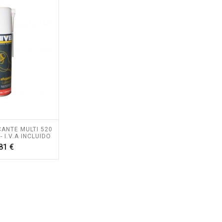
CANTE MULTI 520
- I.V.A INCLUIDO
Precio
81 €
RA PÉRTIGA
KIT ALTUNA PODA A
NA AB2000 -
BATERÍA AFKIT -
A Y PORTES
I.V.A + PORTES
UIDOS.
INCLUIDOS.