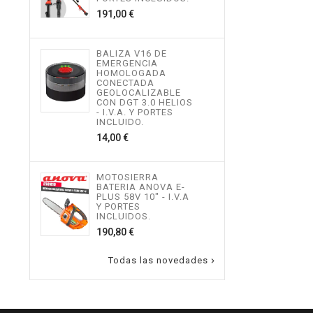
534,
Precio
191,00 €
MOT
BALIZA V16 DE
TEL
EMERGENCIA
ALTU
HOMOLOGADA
I.V.
CONECTADA
INCL
GEOLOCALIZABLE
496,
CON DGT 3.0 HELIOS
- I.V.A. Y PORTES
INCLUIDO.
Precio
14,00 €
MOT
ALTU
I.V.
INCL
MOTOSIERRA
217,
BATERIA ANOVA E-
PLUS 58V 10" - I.V.A
Y PORTES
INCLUIDOS.
Precio
190,80 €
Todas las novedades
