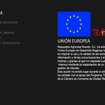
TA
n personal
or abono
s
e descuento
s