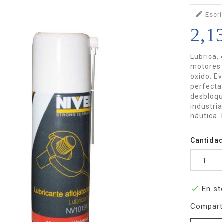

Escri
2,1
Lubrica, 
motores 
oxido. E
perfecta
desbloqu
industri
náutica.
Cantida

En st
Compart