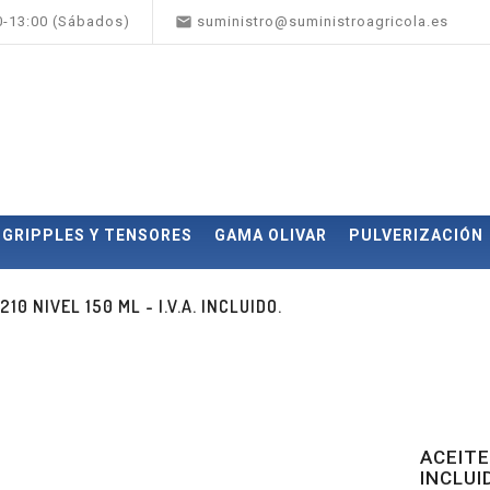

00-13:00 (Sábados)
suministro@suministroagricola.es
GRIPPLES Y TENSORES
GAMA OLIVAR
PULVERIZACIÓN
0 NIVEL 150 ML - I.V.A. INCLUIDO.
ACEITE
INCLUI