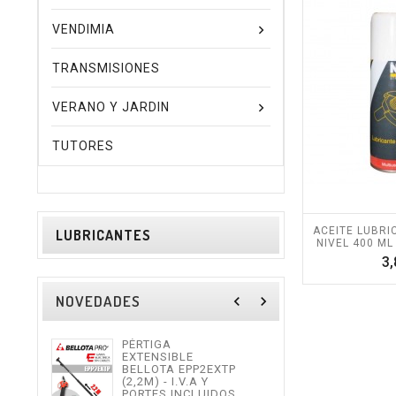
VENDIMIA
TRANSMISIONES
VERANO Y JARDIN
TUTORES
ACEITE LUBRI
LUBRICANTES
NIVEL 400 ML 
3,
NOVEDADES
navigate_before
navigate_next
PÉRTIGA
TIJE
EXTENSIBLE
ALTU
BELLOTA EPP2EXTP
I.V.
(2,2M) - I.V.A Y
INCL
PORTES INCLUIDOS.