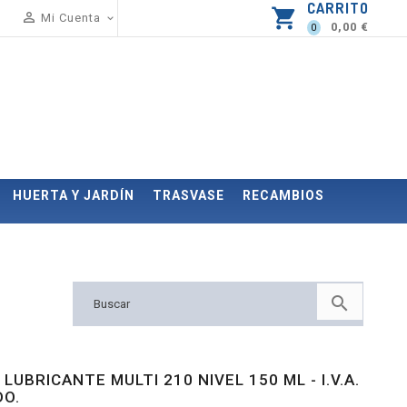
CARRITO
shopping_cart

Mi Cuenta

0,00 €
0
HUERTA Y JARDÍN
TRASVASE
RECAMBIOS

 LUBRICANTE MULTI 210 NIVEL 150 ML - I.V.A.
DO.